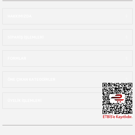
HAKKIMIZDA
SİPARİŞ İŞLEMLERİ
FORMLAR
ÖNE ÇIKAN KATEGOİRLER
ÜYELİK İŞLEMLERİ