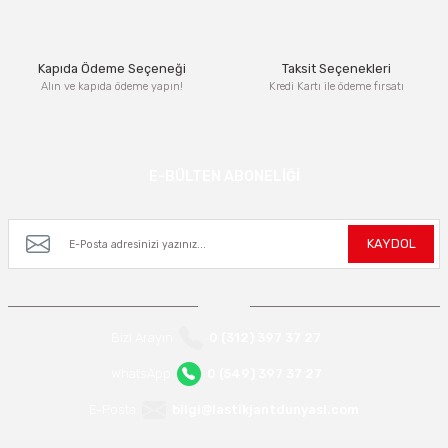
Bu ürüne benzer farklı alternatifler olmalı.
Kapıda Ödeme Seçeneği
Taksit Seçenekleri
Alın ve kapıda ödeme yapın!
Kredi Kartı ile ödeme fırsatı
Gönder
E-BÜLTEN ABONELİĞİ
Kampanya ve yeniliklerden haberdar olmak için e-bültenimize kayıt olun.
KAYDOL
Bizi Arayın
0 (312) 397 37 27
WhatsApp
0 (549) 397 37 27
E-Posta
bilgi@lastikjantdunyasi.com