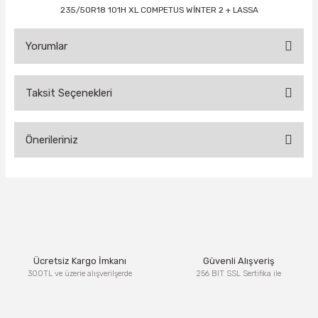
235/50R18 101H XL COMPETUS WİNTER 2 + LASSA
Yorumlar
Taksit Seçenekleri
Bu ürüne ilk yorumu siz yapın!
Önerileriniz
Yorum Yaz
Bu ürünün fiyat bilgisi, resim, ürün açıklamalarında ve diğer
konularda yetersiz gördüğünüz noktaları öneri formunu
kullanarak tarafımıza iletebilirsiniz.
Görüş ve önerileriniz için teşekkür ederiz.
Ürün resmi kalitesiz, bozuk veya görüntülenemiyor.
Ücretsiz Kargo İmkanı
Güvenli Alışveriş
Ürün açıklamasında eksik bilgiler bulunuyor.
300TL ve üzerie alışverilşerde
256 BIT SSL Sertifika ile
Ürün bilgilerinde hatalar bulunuyor.
Ürün fiyatı diğer sitelerden daha pahalı.