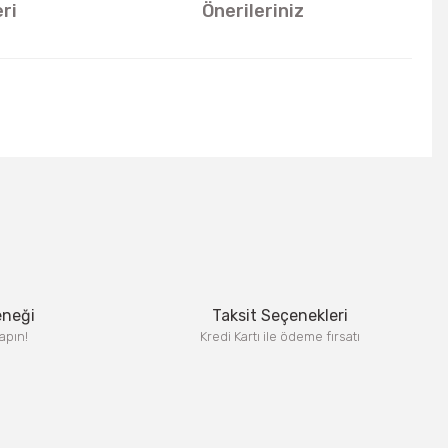
ri
Önerileriniz
u kullanarak tarafımıza iletebilirsiniz.
eneği
Taksit Seçenekleri
apın!
Kredi Kartı ile ödeme fırsatı