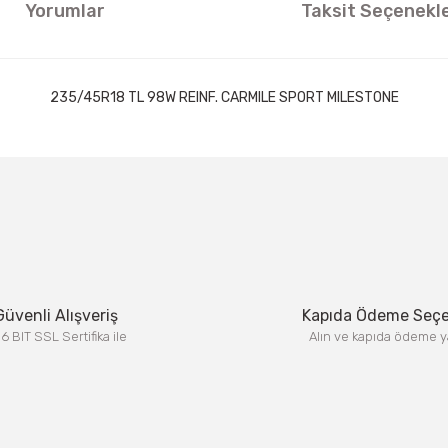
Yorumlar
Taksit Seçenekle
235/45R18 TL 98W REINF. CARMILE SPORT MILESTONE
ıklamalarında ve diğer konularda yetersiz gördüğünüz noktaları öneri formun
Görüş ve önerileriniz için teşekkür ederiz.
Bu ürüne ilk yorumu siz yapın!
Yorum Yaz
Güvenli Alışveriş
Kapıda Ödeme Seç
6 BIT SSL Sertifika ile
Alın ve kapıda ödeme y