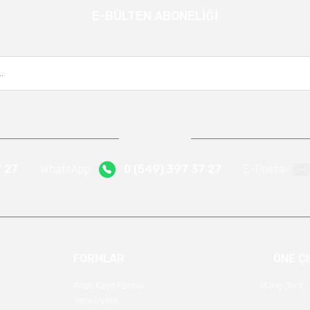
E-BÜLTEN ABONELİĞİ
Gönder
Kampanya ve yeniliklerden haberdar olmak için e-bültenimize kayıt olun.
7 27
WhatsApp
0 (549) 397 37 27
E-Posta
FORMLAR
ÖNE Ç
Arıza Kayıt Formu
13 İnç Jant
Yeni Üyelik