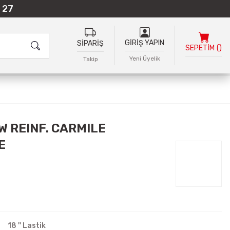
 27
GİRİŞ YAPIN
SİPARİŞ
SEPETİM
(
)
Yeni Üyelik
Takip
W REINF. CARMILE
E
18 '' Lastik