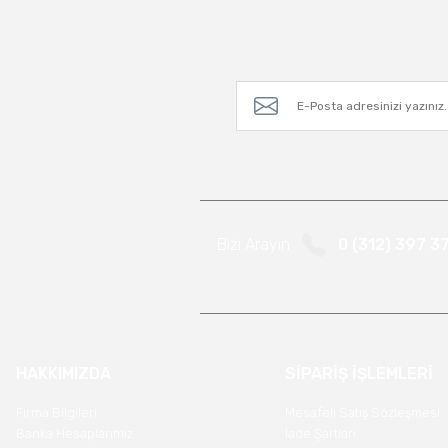
Bizi Arayın
0 (312) 397 3
HAKKIMIZDA
SİPARİŞ İŞLEMLERİ
Firma Bilgileri
Mesafeli Satış Sözleşmesi
Banka Hesaplarımız
İade Şartları