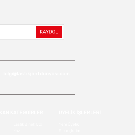
KAYDOL
bilgi@lastikjantdunyasi.com
IKAN KATEGOİRLER
ÜYELİK İŞLEMLERİ
Lastik Binek Oto
Yeni Üyelik
Yaz
Siparişlerim