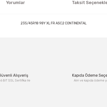
Yorumlar
Taksit Seçenekle
235/45R18 98Y XL FR ASC2 CONTİNENTAL
ıklamalarında ve diğer konularda yetersiz gördüğünüz noktaları öneri formun
Görüş ve önerileriniz için teşekkür ederiz.
Bu ürüne ilk yorumu siz yapın!
Yorum Yaz
Güvenli Alışveriş
Kapıda Ödeme Seç
6 BIT SSL Sertifika ile
Alın ve kapıda ödeme y