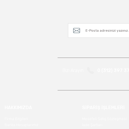
Bizi Arayın
0 (312) 397 3
HAKKIMIZDA
SİPARİŞ İŞLEMLERİ
Firma Bilgileri
Mesafeli Satış Sözleşmesi
Banka Hesaplarımız
İade Şartları