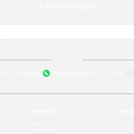
E-BÜLTEN ABONELİĞİ
Gönder
Kampanya ve yeniliklerden haberdar olmak için e-bültenimize kayıt olun.
7 27
WhatsApp
0 (549) 397 37 27
E-Posta
FORMLAR
ÖNE Ç
Arıza Kayıt Formu
13 İnç Jant
Yeni Üyelik