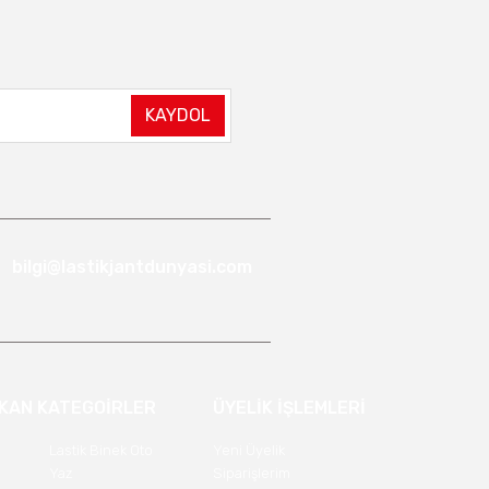
KAYDOL
bilgi@lastikjantdunyasi.com
IKAN KATEGOİRLER
ÜYELİK İŞLEMLERİ
Lastik Binek Oto
Yeni Üyelik
Yaz
Siparişlerim