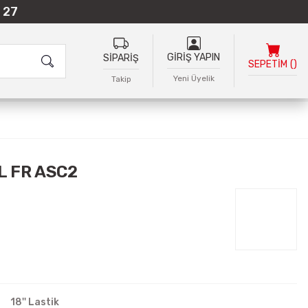
 27
GİRİŞ YAPIN
SİPARİŞ
SEPETİM
(
)
Yeni Üyelik
Takip
L FR ASC2
18'' Lastik