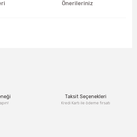
ri
Önerileriniz
u kullanarak tarafımıza iletebilirsiniz.
eneği
Taksit Seçenekleri
apın!
Kredi Kartı ile ödeme fırsatı