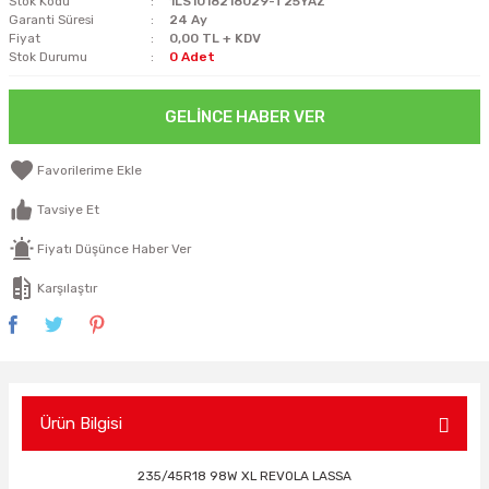
Stok Kodu
1LS1018218029-T25YAZ
Garanti Süresi
24 Ay
Fiyat
0,00 TL + KDV
Stok Durumu
0 Adet
GELINCE HABER VER
Tavsiye Et
Fiyatı Düşünce Haber Ver
Karşılaştır
Ürün Bilgisi
235/45R18 98W XL REVOLA LASSA