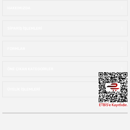
HAKKIMIZDA
SİPARİŞ İŞLEMLERİ
FORMLAR
ÖNE ÇIKAN KATEGOİRLER
ÜYELİK İŞLEMLERİ
Copyright 2022 lastikjantdunyasi.com - Tüm hakları saklıdır.