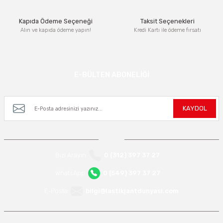
Kapıda Ödeme Seçeneği
Taksit Seçenekleri
Alın ve kapıda ödeme yapın!
Kredi Kartı ile ödeme fırsatı
Gönder
E-BÜLTEN ABONELİĞİ
Kampanya ve yeniliklerden haberdar olmak için e-bültenimize kayıt olun.
KAYDOL
Bizi Arayın
0 (312) 397 37 27
WhatsApp
0 (549) 397 37 27
E-Posta
bilgi@lastikjantdunyasi.com