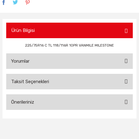
Ürün Bilgisi
225/75R16 C TL 118/116R 10PR VANMILE MILESTONE
Yorumlar
Taksit Seçenekleri
Bu ürüne ilk yorumu siz yapın!
Önerileriniz
Yorum Yaz
Bu ürünün fiyat bilgisi, resim, ürün açıklamalarında ve diğer
konularda yetersiz gördüğünüz noktaları öneri formunu
kullanarak tarafımıza iletebilirsiniz.
Görüş ve önerileriniz için teşekkür ederiz.