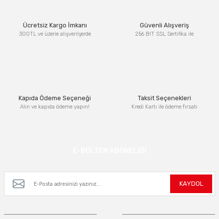
Ürün resmi kalitesiz, bozuk veya görüntülenemiyor.
Ücretsiz Kargo İmkanı
Güvenli Alışveriş
Ürün açıklamasında eksik bilgiler bulunuyor.
300TL ve üzerie alışverilşerde
256 BIT SSL Sertifika ile
Ürün bilgilerinde hatalar bulunuyor.
Ürün fiyatı diğer sitelerden daha pahalı.
Bu ürüne benzer farklı alternatifler olmalı.
Kapıda Ödeme Seçeneği
Taksit Seçenekleri
Alın ve kapıda ödeme yapın!
Kredi Kartı ile ödeme fırsatı
Gönder
E-BÜLTEN ABONELİĞİ
Kampanya ve yeniliklerden haberdar olmak için e-bültenimize kayıt olun.
KAYDOL