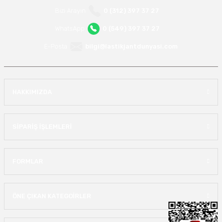
Bizi Arayın
0 (312) 397 37 27
WhatsApp
0 (549) 397 37 27
E-Posta
bilgi@lastikjantdunyasi.com
HAKKIMIZDA
SİPARİŞ İŞLEMLERİ
FORMLAR
ÖNE ÇIKAN KATEGOİRLER