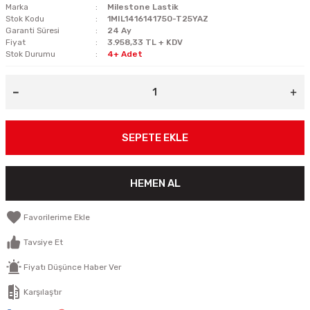
Marka
Milestone Lastik
Stok Kodu
1MIL1416141750-T25YAZ
Garanti Süresi
24 Ay
Fiyat
3.958,33 TL + KDV
Stok Durumu
4+ Adet
SEPETE EKLE
HEMEN AL
Tavsiye Et
Fiyatı Düşünce Haber Ver
Karşılaştır