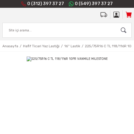
0 (312) 397 37 27
0 (549) 397 37 27
Anasayfa
Hafif Ticari Yaz Lastiği
16'' Lastik
225/75R16 C TL 118/116R 10