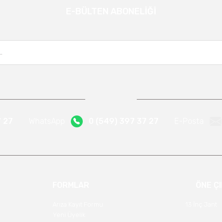
E-BÜLTEN ABONELİĞİ
Gönder
Kampanya ve yeniliklerden haberdar olmak için e-bültenimize kayıt olun.
7 27
WhatsApp
0 (549) 397 37 27
E-Posta
FORMLAR
ÖNE Ç
Arıza Kayıt Formu
13 İnç Jant
Yeni Üyelik