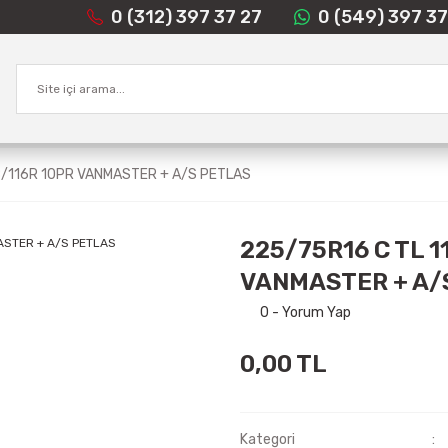
0 (312) 397 37 27
0 (549) 397 37
8/116R 10PR VANMASTER + A/S PETLAS
225/75R16 C TL 1
VANMASTER + A/
0 - Yorum Yap
0,00 TL
Kategori