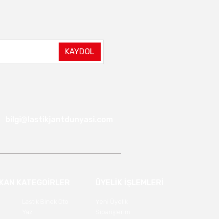
KAYDOL
bilgi@lastikjantdunyasi.com
IKAN KATEGOİRLER
ÜYELİK İŞLEMLERİ
Lastik Binek Oto
Yeni Üyelik
Yaz
Siparişlerim