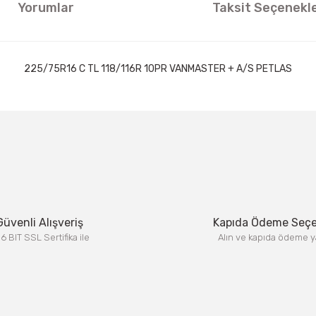
Yorumlar
Taksit Seçenekle
225/75R16 C TL 118/116R 10PR VANMASTER + A/S PETLAS
ıklamalarında ve diğer konularda yetersiz gördüğünüz noktaları öneri formun
Görüş ve önerileriniz için teşekkür ederiz.
Bu ürüne ilk yorumu siz yapın!
Yorum Yaz
Güvenli Alışveriş
Kapıda Ödeme Seç
6 BIT SSL Sertifika ile
Alın ve kapıda ödeme y