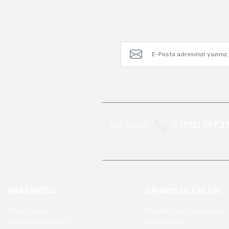
Bizi Arayın
0 (312) 397 3
HAKKIMIZDA
SİPARİŞ İŞLEMLERİ
Firma Bilgileri
Mesafeli Satış Sözleşmesi
Banka Hesaplarımız
İade Şartları