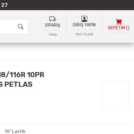
 27
GİRİŞ YAPIN
SİPARİŞ
SEPETİM
(
)
Yeni Üyelik
Takip
18/116R 10PR
S PETLAS
16'' Lastik