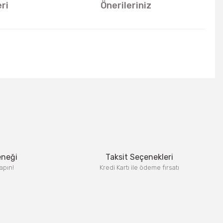
ri
Önerileriniz
u kullanarak tarafımıza iletebilirsiniz.
eneği
Taksit Seçenekleri
apın!
Kredi Kartı ile ödeme fırsatı