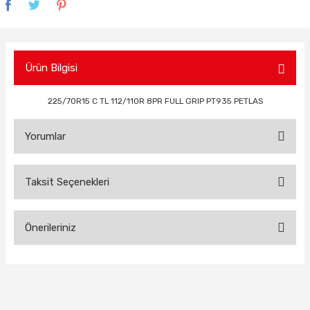
Ürün Bilgisi
225/70R15 C TL 112/110R 8PR FULL GRIP PT935 PETLAS
Yorumlar
Taksit Seçenekleri
Bu ürüne ilk yorumu siz yapın!
Önerileriniz
Yorum Yaz
Bu ürünün fiyat bilgisi, resim, ürün açıklamalarında ve diğer
konularda yetersiz gördüğünüz noktaları öneri formunu
kullanarak tarafımıza iletebilirsiniz.
Görüş ve önerileriniz için teşekkür ederiz.