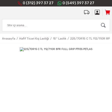
0 (312) 397 37 27
0 (549) 397 37 27
Anasayfa
Hafif Ticari Kış Lastiği
15'' Lastik
225/70R15 C TL 112/110R 8P