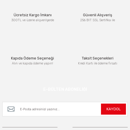
Ürün resmi kalitesiz, bozuk veya görüntülenemiyor.
Ücretsiz Kargo İmkanı
Güvenli Alışveriş
Ürün açıklamasında eksik bilgiler bulunuyor.
300TL ve üzerie alışverilşerde
256 BIT SSL Sertifika ile
Ürün bilgilerinde hatalar bulunuyor.
Ürün fiyatı diğer sitelerden daha pahalı.
Bu ürüne benzer farklı alternatifler olmalı.
Kapıda Ödeme Seçeneği
Taksit Seçenekleri
Alın ve kapıda ödeme yapın!
Kredi Kartı ile ödeme fırsatı
Gönder
E-BÜLTEN ABONELİĞİ
Kampanya ve yeniliklerden haberdar olmak için e-bültenimize kayıt olun.
KAYDOL