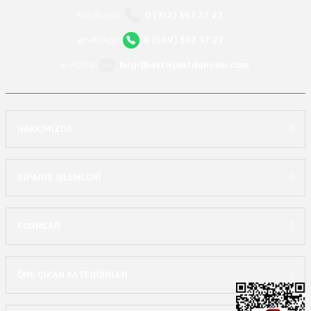
Bizi Arayın
0 (312) 397 37 27
WhatsApp
0 (549) 397 37 27
E-Posta
bilgi@lastikjantdunyasi.com
HAKKIMIZDA
SİPARİŞ İŞLEMLERİ
FORMLAR
ÖNE ÇIKAN KATEGOİRLER