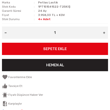
Marka
Petlas Lastik
Stok Kodu
1PT151541522-T25KIŞ
Garanti Süresi
24 Ay
Fiyat
3.958,33 TL + KDV
Stok Durumu
4+ Adet
SEPETE EKLE
HEMEN AL
Tavsiye Et
Fiyatı Düşünce Haber Ver
Karşılaştır