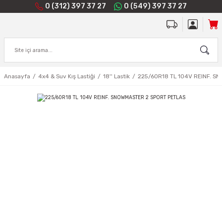
0 (312) 397 37 27
0 (549) 397 37 27
Anasayfa
4x4 & Suv Kış Lastiği
18'' Lastik
225/60R18 TL 104V REINF. S