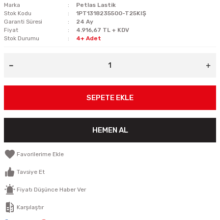
Marka
Petlas Lastik
Stok Kodu
1PT1318235500-T25KIŞ
Garanti Süresi
24 Ay
Fiyat
4.916,67 TL + KDV
Stok Durumu
4+ Adet
SEPETE EKLE
HEMEN AL
Tavsiye Et
Fiyatı Düşünce Haber Ver
Karşılaştır