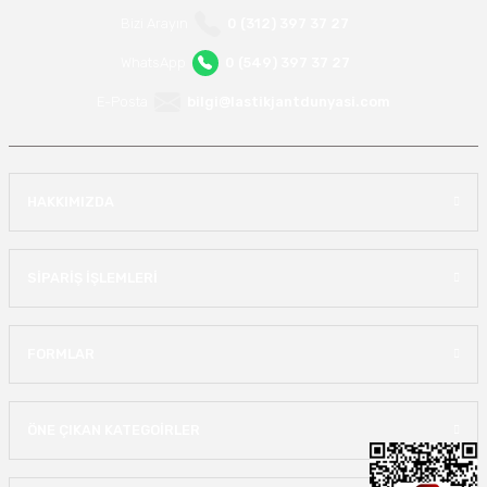
Bizi Arayın
0 (312) 397 37 27
WhatsApp
0 (549) 397 37 27
E-Posta
bilgi@lastikjantdunyasi.com
HAKKIMIZDA
SİPARİŞ İŞLEMLERİ
FORMLAR
ÖNE ÇIKAN KATEGOİRLER