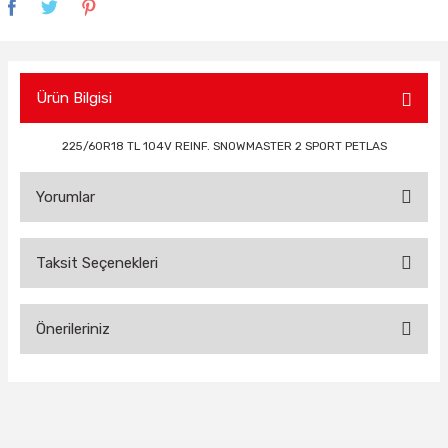
Ürün Bilgisi
225/60R18 TL 104V REINF. SNOWMASTER 2 SPORT PETLAS
Yorumlar
Taksit Seçenekleri
Bu ürüne ilk yorumu siz yapın!
Önerileriniz
Yorum Yaz
Bu ürünün fiyat bilgisi, resim, ürün açıklamalarında ve diğer
konularda yetersiz gördüğünüz noktaları öneri formunu
kullanarak tarafımıza iletebilirsiniz.
Görüş ve önerileriniz için teşekkür ederiz.