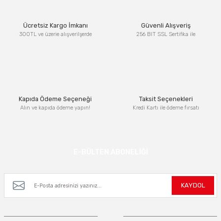
Ürün resmi kalitesiz, bozuk veya görüntülenemiyor.
Ücretsiz Kargo İmkanı
Güvenli Alışveriş
Ürün açıklamasında eksik bilgiler bulunuyor.
300TL ve üzerie alışverilşerde
256 BIT SSL Sertifika ile
Ürün bilgilerinde hatalar bulunuyor.
Ürün fiyatı diğer sitelerden daha pahalı.
Bu ürüne benzer farklı alternatifler olmalı.
Kapıda Ödeme Seçeneği
Taksit Seçenekleri
Alın ve kapıda ödeme yapın!
Kredi Kartı ile ödeme fırsatı
Gönder
E-BÜLTEN ABONELİĞİ
Kampanya ve yeniliklerden haberdar olmak için e-bültenimize kayıt olun.
KAYDOL