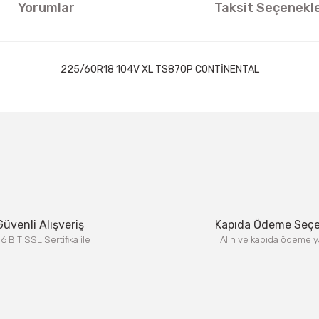
Yorumlar
Taksit Seçenekle
225/60R18 104V XL TS870P CONTİNENTAL
ıklamalarında ve diğer konularda yetersiz gördüğünüz noktaları öneri formun
Görüş ve önerileriniz için teşekkür ederiz.
Bu ürüne ilk yorumu siz yapın!
Yorum Yaz
Güvenli Alışveriş
Kapıda Ödeme Seç
6 BIT SSL Sertifika ile
Alın ve kapıda ödeme y