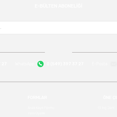
E-BÜLTEN ABONELİĞİ
Gönder
Kampanya ve yeniliklerden haberdar olmak için e-bültenimize kayıt olun.
7 27
WhatsApp
0 (549) 397 37 27
E-Posta
FORMLAR
ÖNE Ç
Arıza Kayıt Formu
13 İnç Jant
Yeni Üyelik