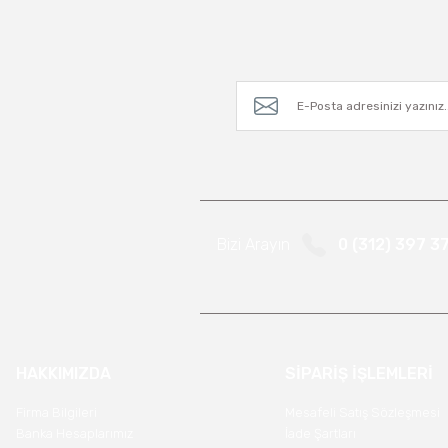
Bizi Arayın
0 (312) 397 3
HAKKIMIZDA
SİPARİŞ İŞLEMLERİ
Firma Bilgileri
Mesafeli Satış Sözleşmesi
Banka Hesaplarımız
İade Şartları