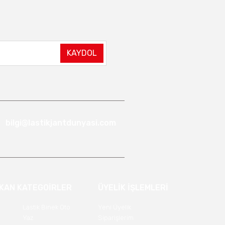
KAYDOL
bilgi@lastikjantdunyasi.com
IKAN KATEGOİRLER
ÜYELİK İŞLEMLERİ
Lastik Binek Oto
Yeni Üyelik
Yaz
Siparişlerim