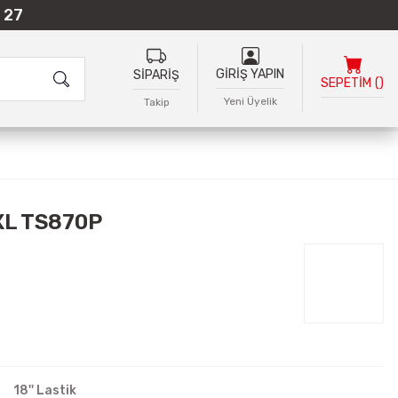
 27
GİRİŞ YAPIN
SİPARİŞ
SEPETİM
(
)
Yeni Üyelik
Takip
XL TS870P
18'' Lastik