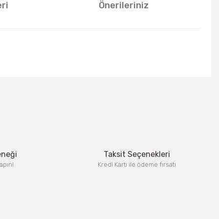
ri
Önerileriniz
u kullanarak tarafımıza iletebilirsiniz.
eneği
Taksit Seçenekleri
apın!
Kredi Kartı ile ödeme fırsatı