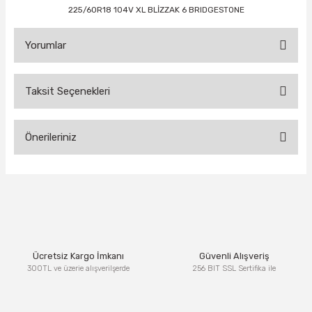
225/60R18 104V XL BLİZZAK 6 BRIDGESTONE
Yorumlar
Taksit Seçenekleri
Bu ürüne ilk yorumu siz yapın!
Önerileriniz
Yorum Yaz
Bu ürünün fiyat bilgisi, resim, ürün açıklamalarında ve diğer
konularda yetersiz gördüğünüz noktaları öneri formunu
kullanarak tarafımıza iletebilirsiniz.
Görüş ve önerileriniz için teşekkür ederiz.
Ürün resmi kalitesiz, bozuk veya görüntülenemiyor.
Ücretsiz Kargo İmkanı
Güvenli Alışveriş
Ürün açıklamasında eksik bilgiler bulunuyor.
300TL ve üzerie alışverilşerde
256 BIT SSL Sertifika ile
Ürün bilgilerinde hatalar bulunuyor.
Ürün fiyatı diğer sitelerden daha pahalı.