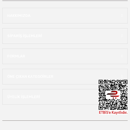
HAKKIMIZDA
SİPARİŞ İŞLEMLERİ
FORMLAR
ÖNE ÇIKAN KATEGOİRLER
ÜYELİK İŞLEMLERİ