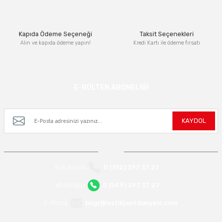
Bu ürüne benzer farklı alternatifler olmalı.
Kapıda Ödeme Seçeneği
Taksit Seçenekleri
Alın ve kapıda ödeme yapın!
Kredi Kartı ile ödeme fırsatı
Gönder
E-BÜLTEN ABONELİĞİ
Kampanya ve yeniliklerden haberdar olmak için e-bültenimize kayıt olun.
KAYDOL
Bizi Arayın
0 (312) 397 37 27
WhatsApp
0 (549) 397 37 27
E-Posta
bilgi@lastikjantdunyasi.com