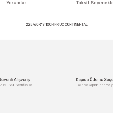
Yorumlar
Taksit Seçenekle
225/60R18 100H FR UC CONTİNENTAL
ıklamalarında ve diğer konularda yetersiz gördüğünüz noktaları öneri formun
Görüş ve önerileriniz için teşekkür ederiz.
Bu ürüne ilk yorumu siz yapın!
Yorum Yaz
Güvenli Alışveriş
Kapıda Ödeme Seç
6 BIT SSL Sertifika ile
Alın ve kapıda ödeme y