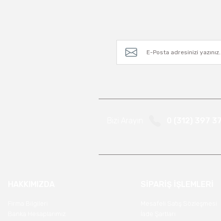
Bizi Arayın
0 (312) 397 3
HAKKIMIZDA
SİPARİŞ İŞLEMLERİ
Firma Bilgileri
Mesafeli Satış Sözleşmesi
Banka Hesaplarımız
İade Şartları