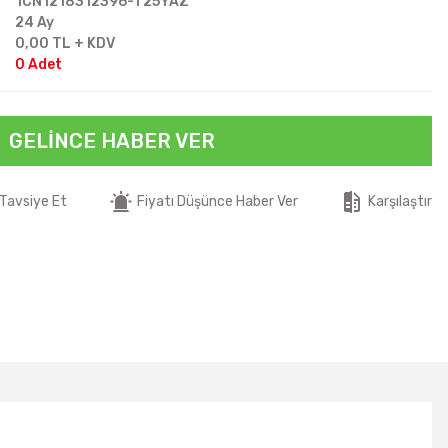
1CN1218312396-T25YAZ
24 Ay
0,00 TL + KDV
0 Adet
GELINCE HABER VER
Tavsiye Et
Fiyatı Düşünce Haber Ver
Karşılaştır