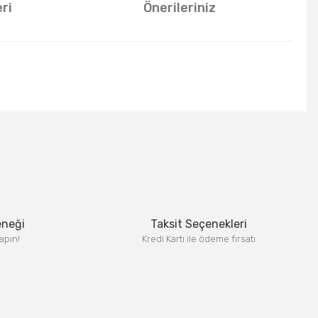
ri
Önerileriniz
u kullanarak tarafımıza iletebilirsiniz.
eneği
Taksit Seçenekleri
apın!
Kredi Kartı ile ödeme fırsatı