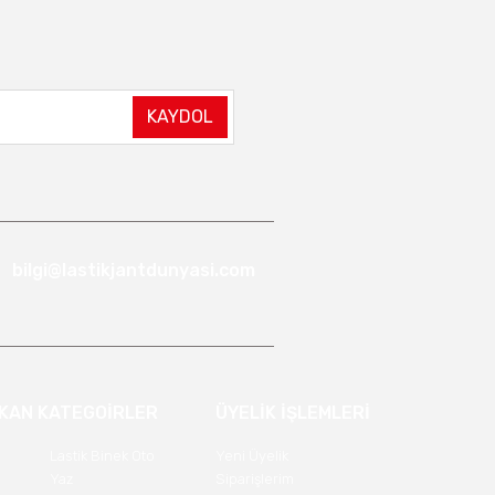
KAYDOL
bilgi@lastikjantdunyasi.com
IKAN KATEGOİRLER
ÜYELİK İŞLEMLERİ
Lastik Binek Oto
Yeni Üyelik
Yaz
Siparişlerim