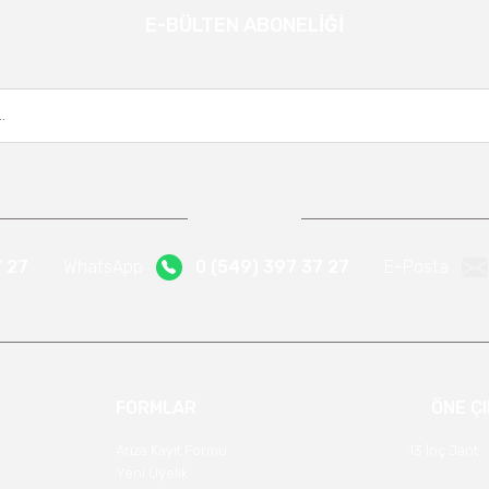
E-BÜLTEN ABONELİĞİ
Gönder
Kampanya ve yeniliklerden haberdar olmak için e-bültenimize kayıt olun.
7 27
WhatsApp
0 (549) 397 37 27
E-Posta
FORMLAR
ÖNE Ç
Arıza Kayıt Formu
13 İnç Jant
Yeni Üyelik