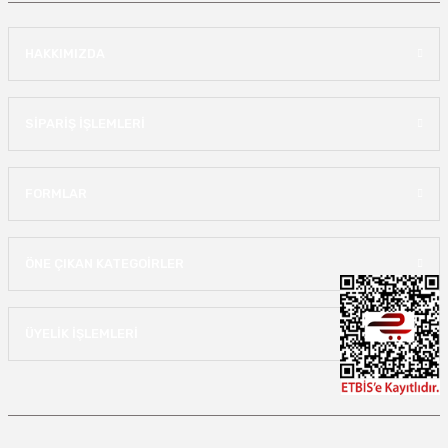
HAKKIMIZDA
SİPARİŞ İŞLEMLERİ
FORMLAR
ÖNE ÇIKAN KATEGOİRLER
ÜYELİK İŞLEMLERİ