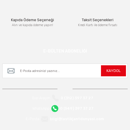
Bu ürüne benzer farklı alternatifler olmalı.
Kapıda Ödeme Seçeneği
Taksit Seçenekleri
Alın ve kapıda ödeme yapın!
Kredi Kartı ile ödeme fırsatı
Gönder
E-BÜLTEN ABONELİĞİ
Kampanya ve yeniliklerden haberdar olmak için e-bültenimize kayıt olun.
KAYDOL
Bizi Arayın
0 (312) 397 37 27
WhatsApp
0 (549) 397 37 27
E-Posta
bilgi@lastikjantdunyasi.com