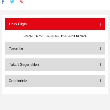
Ürün Bilgisi
225/55R17 97H TS850 SSR MOE CONTİNENTAL
Yorumlar
Taksit Seçenekleri
Bu ürüne ilk yorumu siz yapın!
Önerileriniz
Yorum Yaz
Bu ürünün fiyat bilgisi, resim, ürün açıklamalarında ve diğer
konularda yetersiz gördüğünüz noktaları öneri formunu
kullanarak tarafımıza iletebilirsiniz.
Görüş ve önerileriniz için teşekkür ederiz.