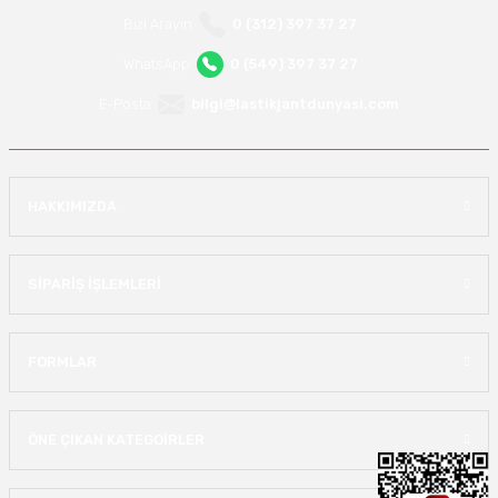
Bizi Arayın
0 (312) 397 37 27
WhatsApp
0 (549) 397 37 27
E-Posta
bilgi@lastikjantdunyasi.com
HAKKIMIZDA
SİPARİŞ İŞLEMLERİ
FORMLAR
ÖNE ÇIKAN KATEGOİRLER