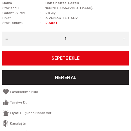
Marka
Continental Lastik
Stok Kodu
1CN1117-03539120-T24KIŞ
Garanti Süresi
24 Ay
Fiyat
6.208,33 TL + KDV
Stok Durumu
2 Adet
SEPETE EKLE
HEMEN AL
Tavsiye Et
Fiyatı Düşünce Haber Ver
Karşılaştır