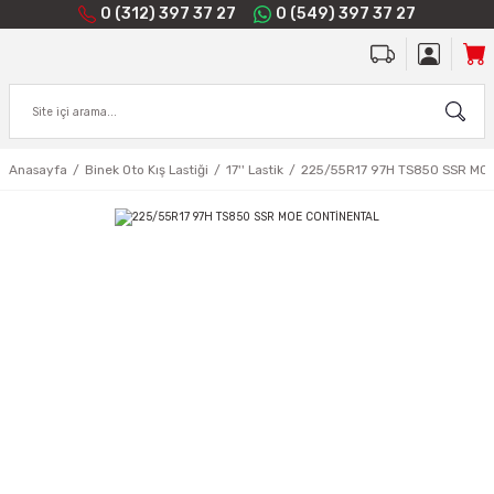
0 (312) 397 37 27
0 (549) 397 37 27
Anasayfa
Binek Oto Kış Lastiği
17'' Lastik
225/55R17 97H TS850 SSR MO