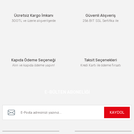
Ürün resmi kalitesiz, bozuk veya görüntülenemiyor.
Ücretsiz Kargo İmkanı
Güvenli Alışveriş
Ürün açıklamasında eksik bilgiler bulunuyor.
300TL ve üzerie alışverilşerde
256 BIT SSL Sertifika ile
Ürün bilgilerinde hatalar bulunuyor.
Ürün fiyatı diğer sitelerden daha pahalı.
Bu ürüne benzer farklı alternatifler olmalı.
Kapıda Ödeme Seçeneği
Taksit Seçenekleri
Alın ve kapıda ödeme yapın!
Kredi Kartı ile ödeme fırsatı
Gönder
E-BÜLTEN ABONELİĞİ
Kampanya ve yeniliklerden haberdar olmak için e-bültenimize kayıt olun.
KAYDOL