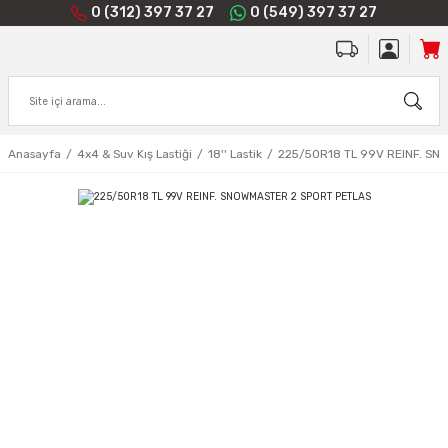
0 (312) 397 37 27
0 (549) 397 37 27
Anasayfa
4x4 & Suv Kış Lastiği
18'' Lastik
225/50R18 TL 99V REINF. S