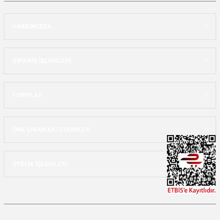
HAKKIMIZDA
SİPARİŞ İŞLEMLERİ
FORMLAR
ÖNE ÇIKAN KATEGOİRLER
ÜYELİK İŞLEMLERİ