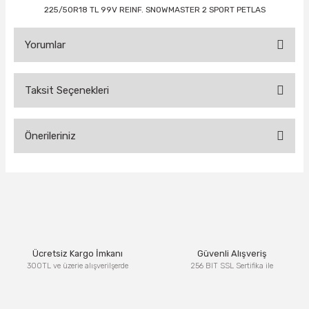
225/50R18 TL 99V REINF. SNOWMASTER 2 SPORT PETLAS
Yorumlar
Taksit Seçenekleri
Bu ürüne ilk yorumu siz yapın!
Önerileriniz
Yorum Yaz
Bu ürünün fiyat bilgisi, resim, ürün açıklamalarında ve diğer
konularda yetersiz gördüğünüz noktaları öneri formunu
kullanarak tarafımıza iletebilirsiniz.
Görüş ve önerileriniz için teşekkür ederiz.
Ürün resmi kalitesiz, bozuk veya görüntülenemiyor.
Ücretsiz Kargo İmkanı
Güvenli Alışveriş
Ürün açıklamasında eksik bilgiler bulunuyor.
300TL ve üzerie alışverilşerde
256 BIT SSL Sertifika ile
Ürün bilgilerinde hatalar bulunuyor.
Ürün fiyatı diğer sitelerden daha pahalı.