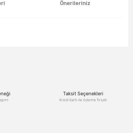
ri
Önerileriniz
u kullanarak tarafımıza iletebilirsiniz.
eneği
Taksit Seçenekleri
apın!
Kredi Kartı ile ödeme fırsatı