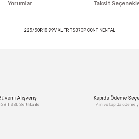
Yorumlar
Taksit Seçenekle
225/50R18 99V XL FR TS870P CONTİNENTAL
ıklamalarında ve diğer konularda yetersiz gördüğünüz noktaları öneri formun
Görüş ve önerileriniz için teşekkür ederiz.
Bu ürüne ilk yorumu siz yapın!
Yorum Yaz
Güvenli Alışveriş
Kapıda Ödeme Seç
6 BIT SSL Sertifika ile
Alın ve kapıda ödeme y