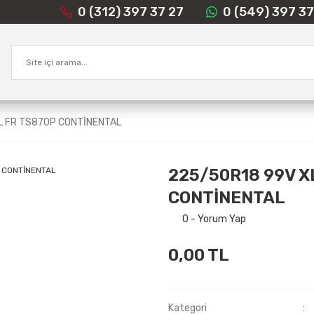
0 (312) 397 37 27
0 (549) 397 37
L FR TS870P CONTİNENTAL
225/50R18 99V X
CONTİNENTAL
0 - Yorum Yap
0,00 TL
Kategori