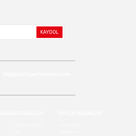
KAYDOL
bilgi@lastikjantdunyasi.com
IKAN KATEGOİRLER
ÜYELİK İŞLEMLERİ
Lastik Binek Oto
Yeni Üyelik
Yaz
Siparişlerim