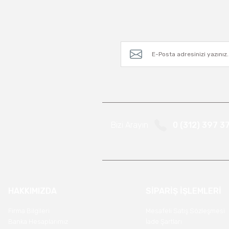
Bizi Arayın
0 (312) 397 3
HAKKIMIZDA
SİPARİŞ İŞLEMLERİ
Firma Bilgileri
Mesafeli Satış Sözleşmesi
Banka Hesaplarımız
İade Şartları