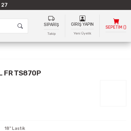
 27
GİRİŞ YAPIN
SİPARİŞ
SEPETİM
(
)
Yeni Üyelik
Takip
L FR TS870P
18'' Lastik