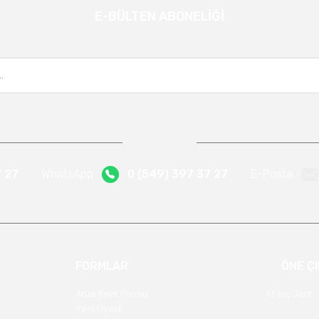
E-BÜLTEN ABONELİĞİ
Gönder
Kampanya ve yeniliklerden haberdar olmak için e-bültenimize kayıt olun.
7 27
WhatsApp
0 (549) 397 37 27
E-Posta
FORMLAR
ÖNE Ç
Arıza Kayıt Formu
13 İnç Jant
Yeni Üyelik