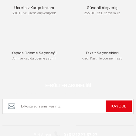
Ürün resmi kalitesiz, bozuk veya görüntülenemiyor.
Ücretsiz Kargo İmkanı
Güvenli Alışveriş
Ürün açıklamasında eksik bilgiler bulunuyor.
300TL ve üzerie alışverilşerde
256 BIT SSL Sertifika ile
Ürün bilgilerinde hatalar bulunuyor.
Ürün fiyatı diğer sitelerden daha pahalı.
Bu ürüne benzer farklı alternatifler olmalı.
Kapıda Ödeme Seçeneği
Taksit Seçenekleri
Alın ve kapıda ödeme yapın!
Kredi Kartı ile ödeme fırsatı
Gönder
E-BÜLTEN ABONELİĞİ
Kampanya ve yeniliklerden haberdar olmak için e-bültenimize kayıt olun.
KAYDOL
Bizi Arayın
0 (312) 397 37 27