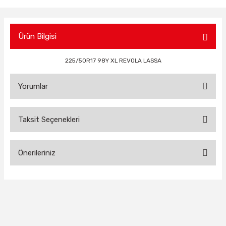
Ürün Bilgisi
225/50R17 98Y XL REVOLA LASSA
Yorumlar
Taksit Seçenekleri
Bu ürüne ilk yorumu siz yapın!
Önerileriniz
Yorum Yaz
Bu ürünün fiyat bilgisi, resim, ürün açıklamalarında ve diğer
konularda yetersiz gördüğünüz noktaları öneri formunu
kullanarak tarafımıza iletebilirsiniz.
Görüş ve önerileriniz için teşekkür ederiz.