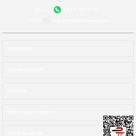
WhatsApp
0 (549) 397 37 27
E-Posta
bilgi@lastikjantdunyasi.com
HAKKIMIZDA
SİPARİŞ İŞLEMLERİ
FORMLAR
ÖNE ÇIKAN KATEGOİRLER
ÜYELİK İŞLEMLERİ