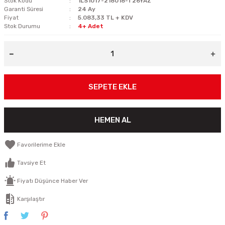
Stok Kodu
1LS1017-218018-T26YAZ
Garanti Süresi
24 Ay
Fiyat
5.083,33 TL + KDV
Stok Durumu
4+ Adet
SEPETE EKLE
HEMEN AL
Tavsiye Et
Fiyatı Düşünce Haber Ver
Karşılaştır