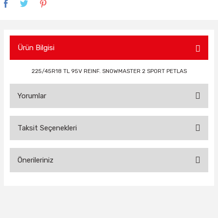
Ürün Bilgisi
225/45R18 TL 95V REINF. SNOWMASTER 2 SPORT PETLAS
Yorumlar
Taksit Seçenekleri
Bu ürüne ilk yorumu siz yapın!
Önerileriniz
Yorum Yaz
Bu ürünün fiyat bilgisi, resim, ürün açıklamalarında ve diğer
konularda yetersiz gördüğünüz noktaları öneri formunu
kullanarak tarafımıza iletebilirsiniz.
Görüş ve önerileriniz için teşekkür ederiz.