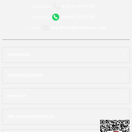
Bizi Arayın
0 (312) 397 37 27
WhatsApp
0 (549) 397 37 27
E-Posta
bilgi@lastikjantdunyasi.com
HAKKIMIZDA
SİPARİŞ İŞLEMLERİ
FORMLAR
ÖNE ÇIKAN KATEGOİRLER