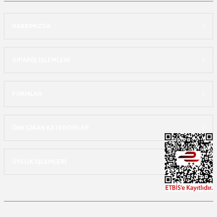
HAKKIMIZDA
SİPARİŞ İŞLEMLERİ
FORMLAR
ÖNE ÇIKAN KATEGOİRLER
ÜYELİK İŞLEMLERİ