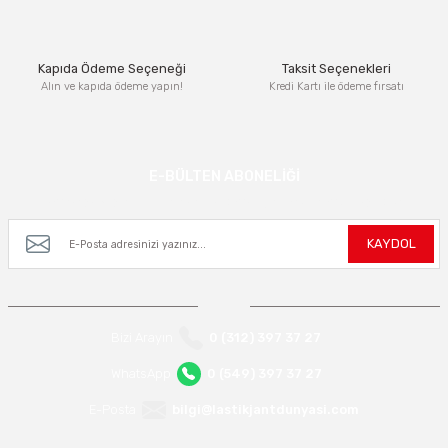
Bu ürüne benzer farklı alternatifler olmalı.
Kapıda Ödeme Seçeneği
Taksit Seçenekleri
Alın ve kapıda ödeme yapın!
Kredi Kartı ile ödeme fırsatı
Gönder
E-BÜLTEN ABONELİĞİ
Kampanya ve yeniliklerden haberdar olmak için e-bültenimize kayıt olun.
KAYDOL
Bizi Arayın
0 (312) 397 37 27
WhatsApp
0 (549) 397 37 27
E-Posta
bilgi@lastikjantdunyasi.com