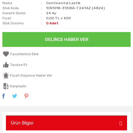
Marka
Continental Lastik
Stok Kodu
1CN1018-313055-T24YAZ (4824)
Garanti Süresi
24 Ay
Fiyat
0,00 TL + KDV
Stok Durumu
0 Adet
GELINCE HABER VER
Tavsiye Et
Fiyatı Düşünce Haber Ver
Karşılaştır
Ürün Bilgisi