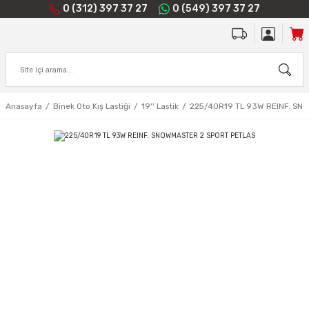
0 (312) 397 37 27
0 (549) 397 37 27
Anasayfa
Binek Oto Kış Lastiği
19'' Lastik
225/40R19 TL 93W REINF. SN