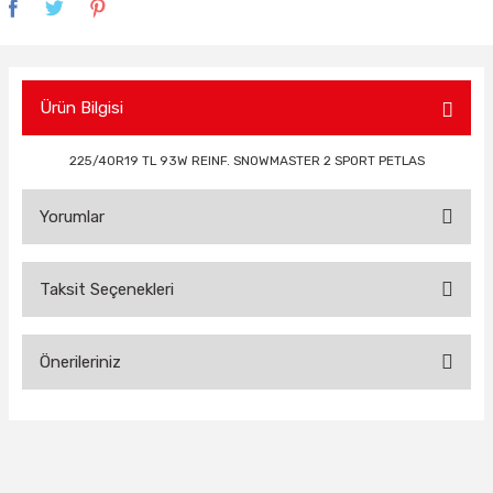
Ürün Bilgisi
225/40R19 TL 93W REINF. SNOWMASTER 2 SPORT PETLAS
Yorumlar
Taksit Seçenekleri
Bu ürüne ilk yorumu siz yapın!
Önerileriniz
Yorum Yaz
Bu ürünün fiyat bilgisi, resim, ürün açıklamalarında ve diğer
konularda yetersiz gördüğünüz noktaları öneri formunu
kullanarak tarafımıza iletebilirsiniz.
Görüş ve önerileriniz için teşekkür ederiz.