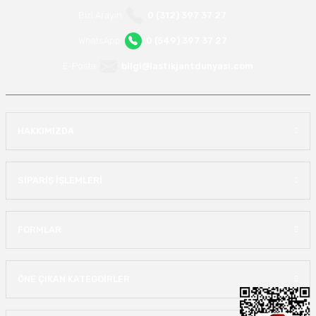
Bizi Arayın
0 (312) 397 37 27
WhatsApp
0 (549) 397 37 27
E-Posta
bilgi@lastikjantdunyasi.com
HAKKIMIZDA
SİPARİŞ İŞLEMLERİ
FORMLAR
ÖNE ÇIKAN KATEGOİRLER