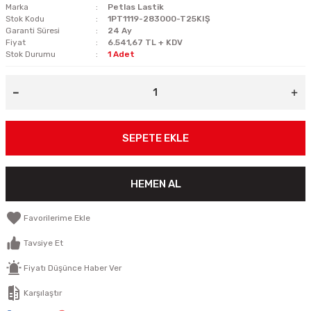
Marka
Petlas Lastik
Stok Kodu
1PT1119-283000-T25KIŞ
Garanti Süresi
24 Ay
Fiyat
6.541,67 TL + KDV
Stok Durumu
1 Adet
SEPETE EKLE
HEMEN AL
Tavsiye Et
Fiyatı Düşünce Haber Ver
Karşılaştır