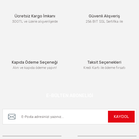
Ürün resmi kalitesiz, bozuk veya görüntülenemiyor.
Ücretsiz Kargo İmkanı
Güvenli Alışveriş
Ürün açıklamasında eksik bilgiler bulunuyor.
300TL ve üzerie alışverilşerde
256 BIT SSL Sertifika ile
Ürün bilgilerinde hatalar bulunuyor.
Ürün fiyatı diğer sitelerden daha pahalı.
Bu ürüne benzer farklı alternatifler olmalı.
Kapıda Ödeme Seçeneği
Taksit Seçenekleri
Alın ve kapıda ödeme yapın!
Kredi Kartı ile ödeme fırsatı
Gönder
E-BÜLTEN ABONELİĞİ
Kampanya ve yeniliklerden haberdar olmak için e-bültenimize kayıt olun.
KAYDOL