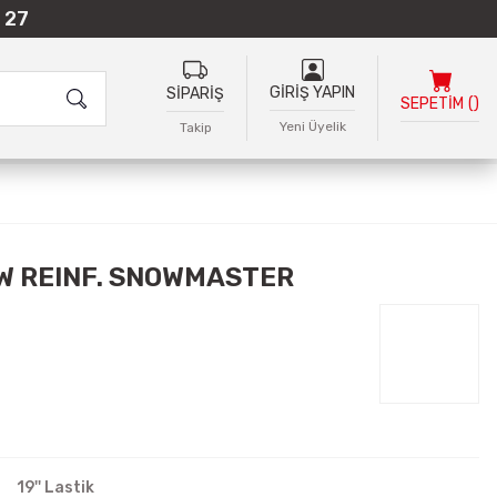
 27
GİRİŞ YAPIN
SİPARİŞ
SEPETİM
(
)
Yeni Üyelik
Takip
3W REINF. SNOWMASTER
19'' Lastik