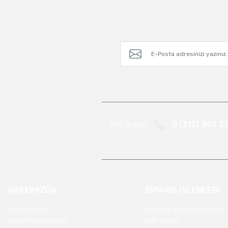
Bizi Arayın
0 (312) 397 3
HAKKIMIZDA
SİPARİŞ İŞLEMLERİ
Firma Bilgileri
Mesafeli Satış Sözleşmesi
Banka Hesaplarımız
İade Şartları