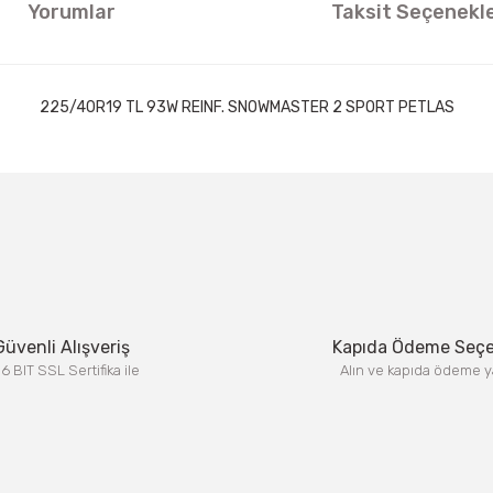
Yorumlar
Taksit Seçenekle
225/40R19 TL 93W REINF. SNOWMASTER 2 SPORT PETLAS
ıklamalarında ve diğer konularda yetersiz gördüğünüz noktaları öneri formun
Görüş ve önerileriniz için teşekkür ederiz.
Bu ürüne ilk yorumu siz yapın!
Yorum Yaz
Güvenli Alışveriş
Kapıda Ödeme Seç
6 BIT SSL Sertifika ile
Alın ve kapıda ödeme y