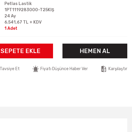
Petlas Lastik
1PT1119283000-T25KIŞ
24 Ay
6.541,67 TL + KDV
1 Adet
SEPETE EKLE
HEMEN AL
Tavsiye Et
Fiyatı Düşünce Haber Ver
Karşılaştır