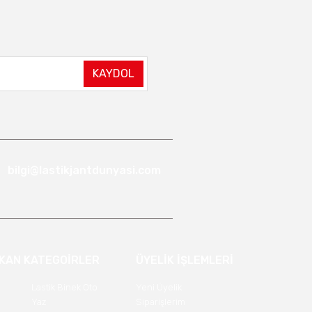
KAYDOL
bilgi@lastikjantdunyasi.com
IKAN KATEGOİRLER
ÜYELİK İŞLEMLERİ
Lastik Binek Oto
Yeni Üyelik
Yaz
Siparişlerim