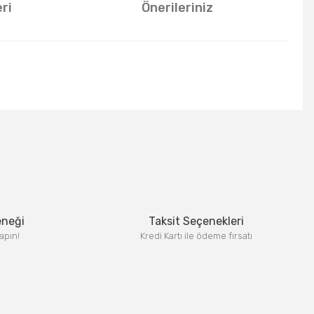
ri
Önerileriniz
u kullanarak tarafımıza iletebilirsiniz.
eneği
Taksit Seçenekleri
apın!
Kredi Kartı ile ödeme fırsatı