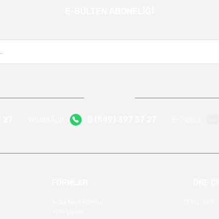
E-BÜLTEN ABONELİĞİ
Gönder
Kampanya ve yeniliklerden haberdar olmak için e-bültenimize kayıt olun.
7 27
WhatsApp
0 (549) 397 37 27
E-Posta
FORMLAR
ÖNE Ç
Arıza Kayıt Formu
13 İnç Jant
Yeni Üyelik