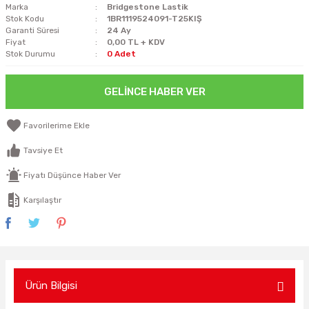
Marka
Bridgestone Lastik
Stok Kodu
1BR1119524091-T25KIŞ
Garanti Süresi
24 Ay
Fiyat
0,00 TL + KDV
Stok Durumu
0 Adet
GELINCE HABER VER
Tavsiye Et
Fiyatı Düşünce Haber Ver
Karşılaştır
Ürün Bilgisi