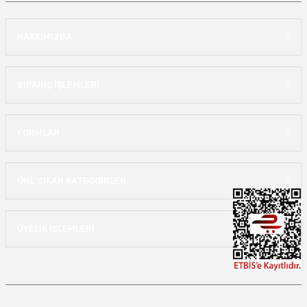
HAKKIMIZDA
SİPARİŞ İŞLEMLERİ
FORMLAR
ÖNE ÇIKAN KATEGOİRLER
ÜYELİK İŞLEMLERİ