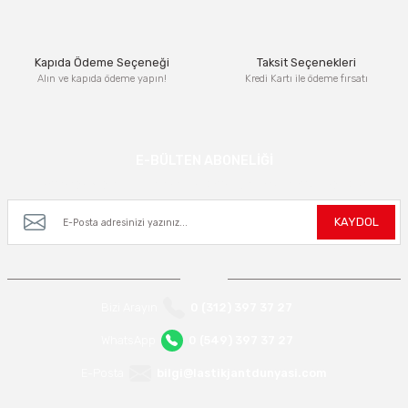
Bu ürüne benzer farklı alternatifler olmalı.
Kapıda Ödeme Seçeneği
Taksit Seçenekleri
Alın ve kapıda ödeme yapın!
Kredi Kartı ile ödeme fırsatı
Gönder
E-BÜLTEN ABONELİĞİ
Kampanya ve yeniliklerden haberdar olmak için e-bültenimize kayıt olun.
KAYDOL
Bizi Arayın
0 (312) 397 37 27
WhatsApp
0 (549) 397 37 27
E-Posta
bilgi@lastikjantdunyasi.com