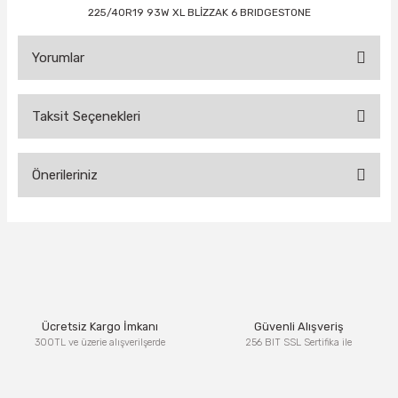
225/40R19 93W XL BLİZZAK 6 BRIDGESTONE
Yorumlar
Taksit Seçenekleri
Bu ürüne ilk yorumu siz yapın!
Önerileriniz
Yorum Yaz
Bu ürünün fiyat bilgisi, resim, ürün açıklamalarında ve diğer
konularda yetersiz gördüğünüz noktaları öneri formunu
kullanarak tarafımıza iletebilirsiniz.
Görüş ve önerileriniz için teşekkür ederiz.
Ürün resmi kalitesiz, bozuk veya görüntülenemiyor.
Ücretsiz Kargo İmkanı
Güvenli Alışveriş
Ürün açıklamasında eksik bilgiler bulunuyor.
300TL ve üzerie alışverilşerde
256 BIT SSL Sertifika ile
Ürün bilgilerinde hatalar bulunuyor.
Ürün fiyatı diğer sitelerden daha pahalı.