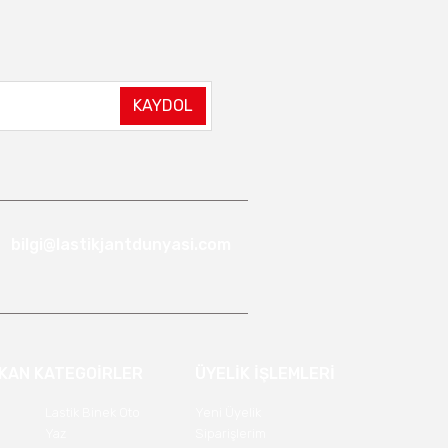
KAYDOL
bilgi@lastikjantdunyasi.com
IKAN KATEGOİRLER
ÜYELİK İŞLEMLERİ
Lastik Binek Oto
Yeni Üyelik
Yaz
Siparişlerim