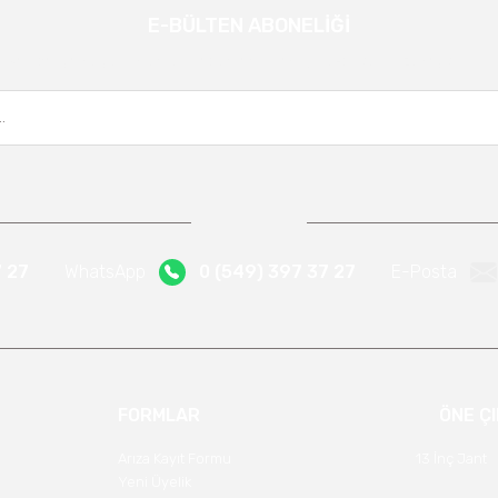
E-BÜLTEN ABONELİĞİ
Gönder
Kampanya ve yeniliklerden haberdar olmak için e-bültenimize kayıt olun.
7 27
WhatsApp
0 (549) 397 37 27
E-Posta
FORMLAR
ÖNE Ç
Arıza Kayıt Formu
13 İnç Jant
Yeni Üyelik