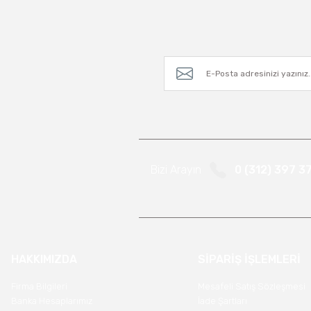
Bizi Arayın
0 (312) 397 3
HAKKIMIZDA
SİPARİŞ İŞLEMLERİ
Firma Bilgileri
Mesafeli Satış Sözleşmesi
Banka Hesaplarımız
İade Şartları