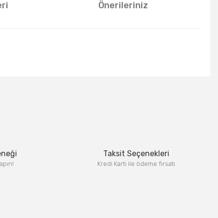
ri
Önerileriniz
u kullanarak tarafımıza iletebilirsiniz.
eneği
Taksit Seçenekleri
apın!
Kredi Kartı ile ödeme fırsatı