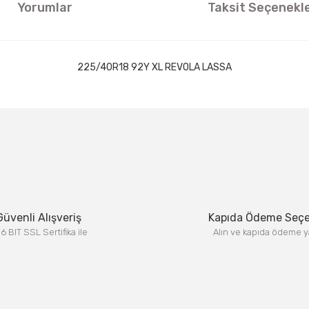
Yorumlar
Taksit Seçenekle
225/40R18 92Y XL REVOLA LASSA
ıklamalarında ve diğer konularda yetersiz gördüğünüz noktaları öneri formun
Görüş ve önerileriniz için teşekkür ederiz.
Bu ürüne ilk yorumu siz yapın!
Yorum Yaz
Güvenli Alışveriş
Kapıda Ödeme Seç
6 BIT SSL Sertifika ile
Alın ve kapıda ödeme y