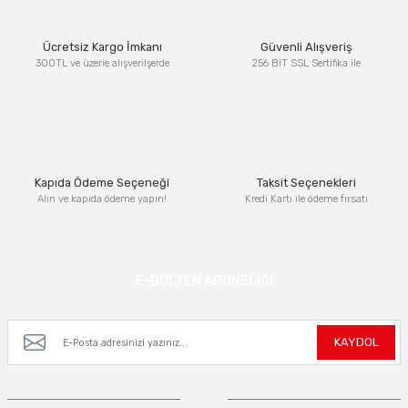
Ürün resmi kalitesiz, bozuk veya görüntülenemiyor.
Ücretsiz Kargo İmkanı
Güvenli Alışveriş
Ürün açıklamasında eksik bilgiler bulunuyor.
300TL ve üzerie alışverilşerde
256 BIT SSL Sertifika ile
Ürün bilgilerinde hatalar bulunuyor.
Ürün fiyatı diğer sitelerden daha pahalı.
Bu ürüne benzer farklı alternatifler olmalı.
Kapıda Ödeme Seçeneği
Taksit Seçenekleri
Alın ve kapıda ödeme yapın!
Kredi Kartı ile ödeme fırsatı
Gönder
E-BÜLTEN ABONELİĞİ
Kampanya ve yeniliklerden haberdar olmak için e-bültenimize kayıt olun.
KAYDOL