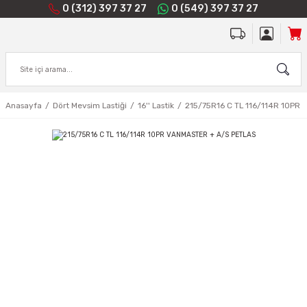
0 (312) 397 37 27
0 (549) 397 37 27
Anasayfa
Dört Mevsim Lastiği
16'' Lastik
215/75R16 C TL 116/114R 10PR