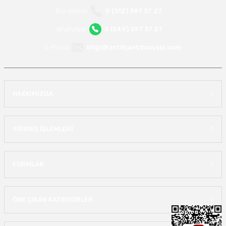
Bizi Arayın
0 (312) 397 37 27
WhatsApp
0 (549) 397 37 27
E-Posta
bilgi@lastikjantdunyasi.com
HAKKIMIZDA
SİPARİŞ İŞLEMLERİ
FORMLAR
ÖNE ÇIKAN KATEGOİRLER