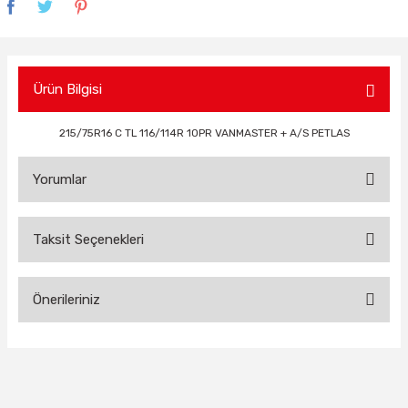
Ürün Bilgisi
215/75R16 C TL 116/114R 10PR VANMASTER + A/S PETLAS
Yorumlar
Taksit Seçenekleri
Bu ürüne ilk yorumu siz yapın!
Önerileriniz
Yorum Yaz
Bu ürünün fiyat bilgisi, resim, ürün açıklamalarında ve diğer
konularda yetersiz gördüğünüz noktaları öneri formunu
kullanarak tarafımıza iletebilirsiniz.
Görüş ve önerileriniz için teşekkür ederiz.