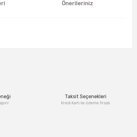
ri
Önerileriniz
u kullanarak tarafımıza iletebilirsiniz.
eneği
Taksit Seçenekleri
apın!
Kredi Kartı ile ödeme fırsatı