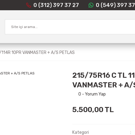
0 (312) 397 37 27
0 (549) 397 37
6/114R 10PR VANMASTER + A/S PETLAS
215/75R16 C TL 1
VANMASTER + A/
0 - Yorum Yap
5.500,00 TL
Kategori