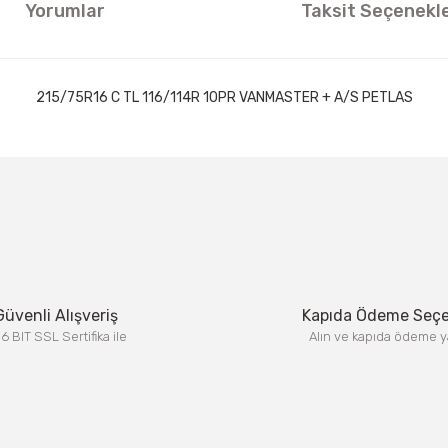
Yorumlar
Taksit Seçenekle
215/75R16 C TL 116/114R 10PR VANMASTER + A/S PETLAS
ıklamalarında ve diğer konularda yetersiz gördüğünüz noktaları öneri formun
Görüş ve önerileriniz için teşekkür ederiz.
Bu ürüne ilk yorumu siz yapın!
Yorum Yaz
Güvenli Alışveriş
Kapıda Ödeme Seç
6 BIT SSL Sertifika ile
Alın ve kapıda ödeme y