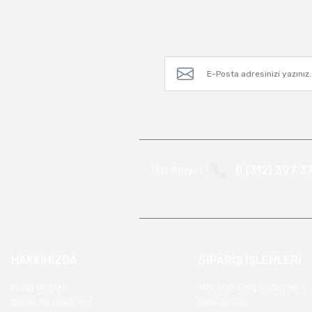
Bizi Arayın
0 (312) 397 3
HAKKIMIZDA
SİPARİŞ İŞLEMLERİ
Firma Bilgileri
Mesafeli Satış Sözleşmesi
Banka Hesaplarımız
İade Şartları