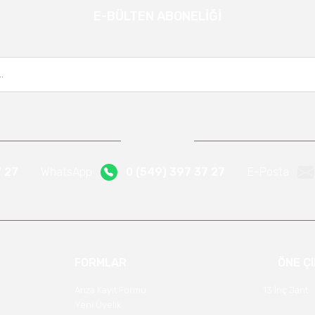
E-BÜLTEN ABONELİĞİ
Gönder
Kampanya ve yeniliklerden haberdar olmak için e-bültenimize kayıt olun.
7 27
WhatsApp
0 (549) 397 37 27
E-Posta
FORMLAR
ÖNE Ç
Arıza Kayıt Formu
13 İnç Jant
Yeni Üyelik