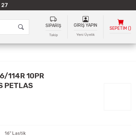
 27
GİRİŞ YAPIN
SİPARİŞ
SEPETİM
(
)
Yeni Üyelik
Takip
16/114R 10PR
S PETLAS
16'' Lastik