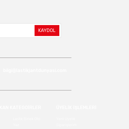
KAYDOL
bilgi@lastikjantdunyasi.com
IKAN KATEGOİRLER
ÜYELİK İŞLEMLERİ
Lastik Binek Oto
Yeni Üyelik
Yaz
Siparişlerim