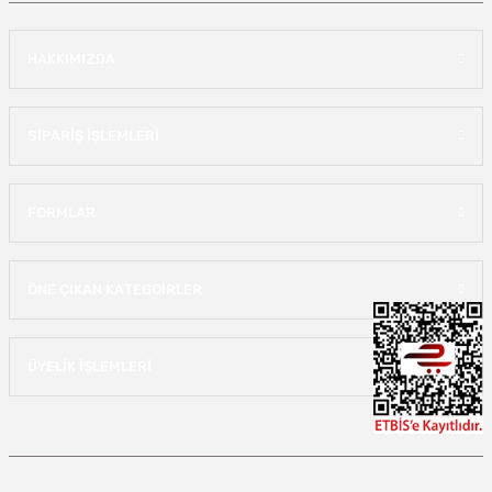
HAKKIMIZDA
SİPARİŞ İŞLEMLERİ
FORMLAR
ÖNE ÇIKAN KATEGOİRLER
ÜYELİK İŞLEMLERİ