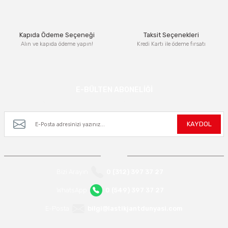
Bu ürüne benzer farklı alternatifler olmalı.
Kapıda Ödeme Seçeneği
Taksit Seçenekleri
Alın ve kapıda ödeme yapın!
Kredi Kartı ile ödeme fırsatı
Gönder
E-BÜLTEN ABONELİĞİ
Kampanya ve yeniliklerden haberdar olmak için e-bültenimize kayıt olun.
KAYDOL
Bizi Arayın
0 (312) 397 37 27
WhatsApp
0 (549) 397 37 27
E-Posta
bilgi@lastikjantdunyasi.com