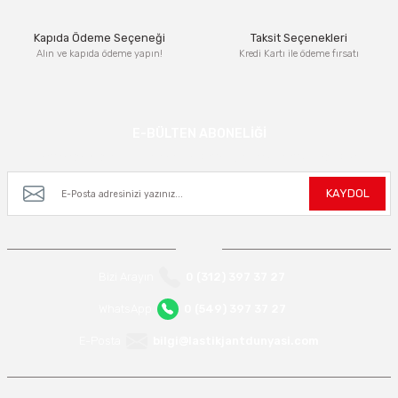
Kapıda Ödeme Seçeneği
Taksit Seçenekleri
Alın ve kapıda ödeme yapın!
Kredi Kartı ile ödeme fırsatı
Gönder
E-BÜLTEN ABONELİĞİ
Kampanya ve yeniliklerden haberdar olmak için e-bültenimize kayıt olun.
KAYDOL
Bizi Arayın
0 (312) 397 37 27
WhatsApp
0 (549) 397 37 27
E-Posta
bilgi@lastikjantdunyasi.com