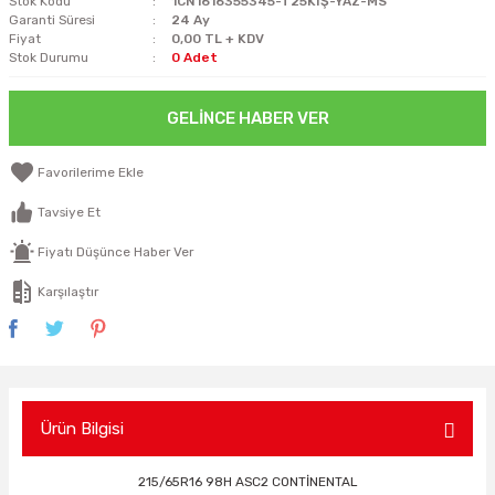
Stok Kodu
1CN1616355345-T25KIŞ-YAZ-MS
Garanti Süresi
24 Ay
Fiyat
0,00 TL + KDV
Stok Durumu
0 Adet
GELINCE HABER VER
Tavsiye Et
Fiyatı Düşünce Haber Ver
Karşılaştır
Ürün Bilgisi
215/65R16 98H ASC2 CONTİNENTAL