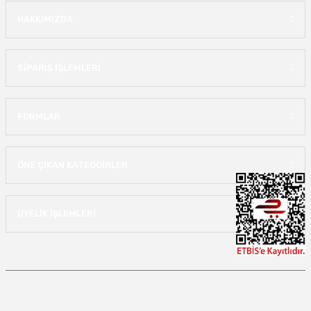
HAKKIMIZDA
SİPARİŞ İŞLEMLERİ
FORMLAR
ÖNE ÇIKAN KATEGOİRLER
ÜYELİK İŞLEMLERİ
Copyright 2022 lastikjantdunyasi.com - Tüm hakları saklıdır.