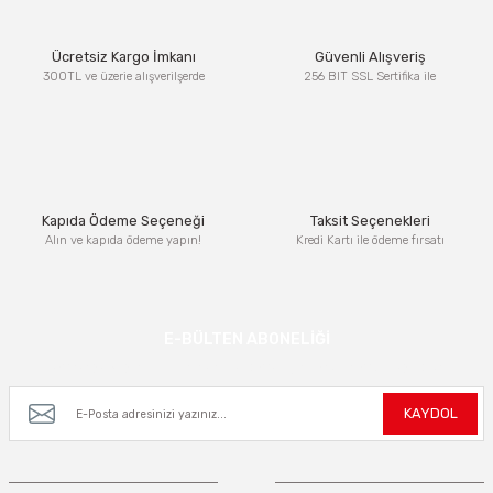
Ürün resmi kalitesiz, bozuk veya görüntülenemiyor.
Ücretsiz Kargo İmkanı
Güvenli Alışveriş
Ürün açıklamasında eksik bilgiler bulunuyor.
300TL ve üzerie alışverilşerde
256 BIT SSL Sertifika ile
Ürün bilgilerinde hatalar bulunuyor.
Ürün fiyatı diğer sitelerden daha pahalı.
Bu ürüne benzer farklı alternatifler olmalı.
Kapıda Ödeme Seçeneği
Taksit Seçenekleri
Alın ve kapıda ödeme yapın!
Kredi Kartı ile ödeme fırsatı
Gönder
E-BÜLTEN ABONELİĞİ
Kampanya ve yeniliklerden haberdar olmak için e-bültenimize kayıt olun.
KAYDOL