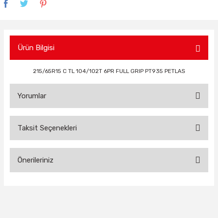
Ürün Bilgisi
215/65R15 C TL 104/102T 6PR FULL GRIP PT935 PETLAS
Yorumlar
Taksit Seçenekleri
Bu ürüne ilk yorumu siz yapın!
Önerileriniz
Yorum Yaz
Bu ürünün fiyat bilgisi, resim, ürün açıklamalarında ve diğer
konularda yetersiz gördüğünüz noktaları öneri formunu
kullanarak tarafımıza iletebilirsiniz.
Görüş ve önerileriniz için teşekkür ederiz.