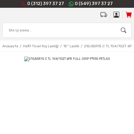
0 (312) 397 37 27
0 (549) 397 37 27
Anasayfa
Hafif Ticari Kış Lastiği
15'' Lastik
215/65R15 C TL 104/102T 6P