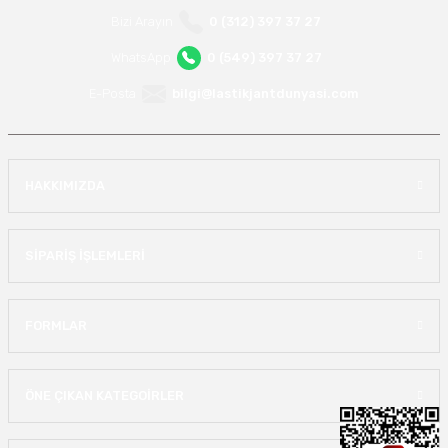
Bizi Arayın
0 (312) 397 37 27
WhatsApp
0 (549) 397 37 27
E-Posta
bilgi@lastikjantdunyasi.com
HAKKIMIZDA
SİPARİŞ İŞLEMLERİ
FORMLAR
ÖNE ÇIKAN KATEGOİRLER