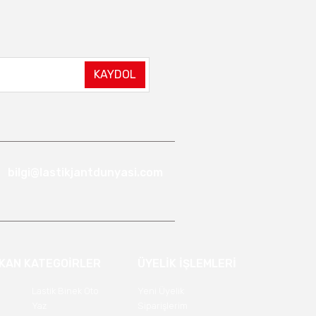
KAYDOL
bilgi@lastikjantdunyasi.com
IKAN KATEGOİRLER
ÜYELİK İŞLEMLERİ
Lastik Binek Oto
Yeni Üyelik
Yaz
Siparişlerim