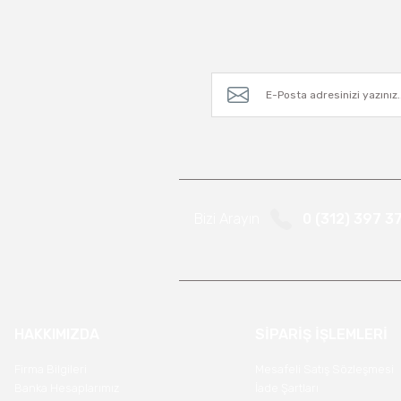
Bizi Arayın
0 (312) 397 3
HAKKIMIZDA
SİPARİŞ İŞLEMLERİ
Firma Bilgileri
Mesafeli Satış Sözleşmesi
Banka Hesaplarımız
İade Şartları