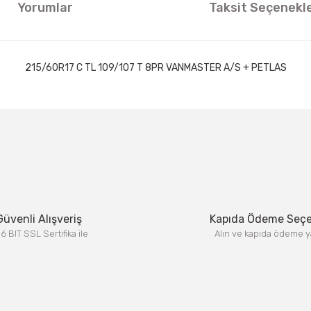
Yorumlar
Taksit Seçenekle
215/60R17 C TL 109/107 T 8PR VANMASTER A/S + PETLAS
ıklamalarında ve diğer konularda yetersiz gördüğünüz noktaları öneri formun
Görüş ve önerileriniz için teşekkür ederiz.
Bu ürüne ilk yorumu siz yapın!
Yorum Yaz
Güvenli Alışveriş
Kapıda Ödeme Seç
6 BIT SSL Sertifika ile
Alın ve kapıda ödeme y