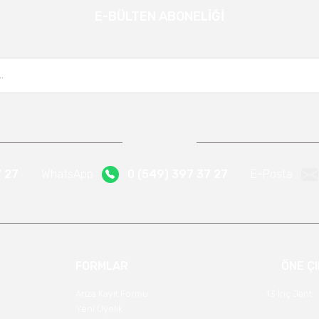
E-BÜLTEN ABONELİĞİ
Gönder
Kampanya ve yeniliklerden haberdar olmak için e-bültenimize kayıt olun.
7 27
WhatsApp
0 (549) 397 37 27
E-Posta
FORMLAR
ÖNE Ç
Arıza Kayıt Formu
13 İnç Jant
Yeni Üyelik