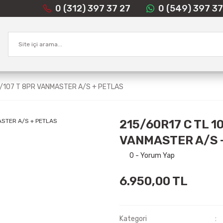
0 (312) 397 37 27
0 (549) 397 37
9/107 T 8PR VANMASTER A/S + PETLAS
215/60R17 C TL 1
VANMASTER A/S 
0 - Yorum Yap
6.950,00 TL
Kategori