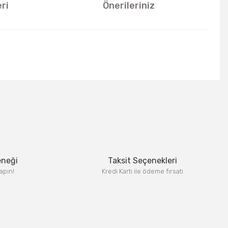
ri
Önerileriniz
u kullanarak tarafımıza iletebilirsiniz.
eneği
Taksit Seçenekleri
apın!
Kredi Kartı ile ödeme fırsatı