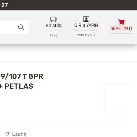
 27
GİRİŞ YAPIN
SİPARİŞ
SEPETİM
(
)
Yeni Üyelik
Takip
09/107 T 8PR
+ PETLAS
17'' Lastik