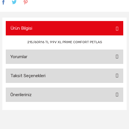
Ürün Bilgisi
215/60R16 TL 99V XL PRIME COMFORT PETLAS
Yorumlar
Taksit Seçenekleri
Bu ürüne ilk yorumu siz yapın!
Önerileriniz
Yorum Yaz
Bu ürünün fiyat bilgisi, resim, ürün açıklamalarında ve diğer
konularda yetersiz gördüğünüz noktaları öneri formunu
kullanarak tarafımıza iletebilirsiniz.
Görüş ve önerileriniz için teşekkür ederiz.