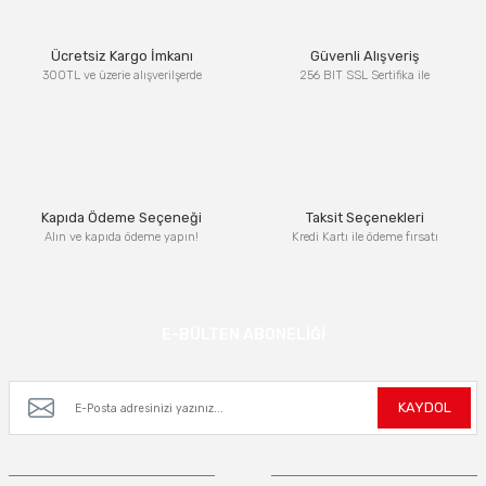
Ürün resmi kalitesiz, bozuk veya görüntülenemiyor.
Ücretsiz Kargo İmkanı
Güvenli Alışveriş
Ürün açıklamasında eksik bilgiler bulunuyor.
300TL ve üzerie alışverilşerde
256 BIT SSL Sertifika ile
Ürün bilgilerinde hatalar bulunuyor.
Ürün fiyatı diğer sitelerden daha pahalı.
Bu ürüne benzer farklı alternatifler olmalı.
Kapıda Ödeme Seçeneği
Taksit Seçenekleri
Alın ve kapıda ödeme yapın!
Kredi Kartı ile ödeme fırsatı
Gönder
E-BÜLTEN ABONELİĞİ
Kampanya ve yeniliklerden haberdar olmak için e-bültenimize kayıt olun.
KAYDOL