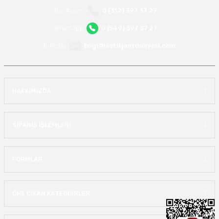
Bizi Arayın
0 (312) 397 37 27
WhatsApp
0 (549) 397 37 27
E-Posta
bilgi@lastikjantdunyasi.com
HAKKIMIZDA
SİPARİŞ İŞLEMLERİ
FORMLAR
ÖNE ÇIKAN KATEGOİRLER