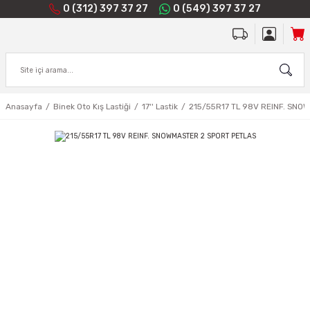
0 (312) 397 37 27
0 (549) 397 37 27
Anasayfa
Binek Oto Kış Lastiği
17'' Lastik
215/55R17 TL 98V REINF. SNO