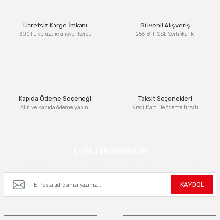
Ürün resmi kalitesiz, bozuk veya görüntülenemiyor.
Ücretsiz Kargo İmkanı
Güvenli Alışveriş
Ürün açıklamasında eksik bilgiler bulunuyor.
300TL ve üzerie alışverilşerde
256 BIT SSL Sertifika ile
Ürün bilgilerinde hatalar bulunuyor.
Ürün fiyatı diğer sitelerden daha pahalı.
Bu ürüne benzer farklı alternatifler olmalı.
Kapıda Ödeme Seçeneği
Taksit Seçenekleri
Alın ve kapıda ödeme yapın!
Kredi Kartı ile ödeme fırsatı
Gönder
E-BÜLTEN ABONELİĞİ
Kampanya ve yeniliklerden haberdar olmak için e-bültenimize kayıt olun.
KAYDOL