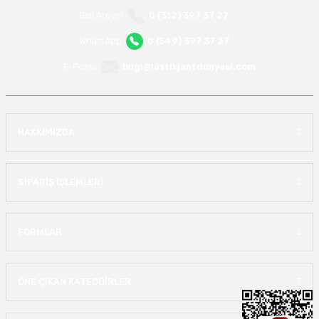
Bizi Arayın
0 (312) 397 37 27
WhatsApp
0 (549) 397 37 27
E-Posta
bilgi@lastikjantdunyasi.com
HAKKIMIZDA
SİPARİŞ İŞLEMLERİ
FORMLAR
ÖNE ÇIKAN KATEGOİRLER