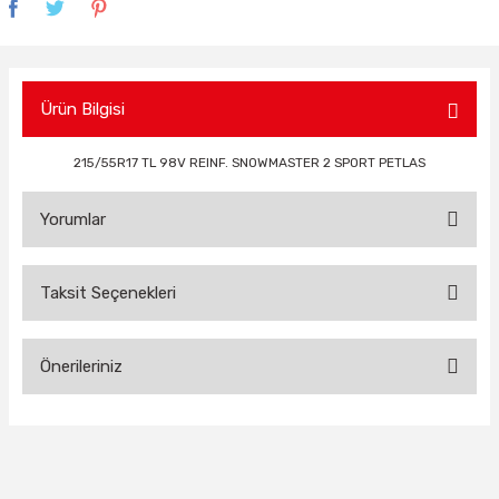
Ürün Bilgisi
215/55R17 TL 98V REINF. SNOWMASTER 2 SPORT PETLAS
Yorumlar
Taksit Seçenekleri
Bu ürüne ilk yorumu siz yapın!
Önerileriniz
Yorum Yaz
Bu ürünün fiyat bilgisi, resim, ürün açıklamalarında ve diğer
konularda yetersiz gördüğünüz noktaları öneri formunu
kullanarak tarafımıza iletebilirsiniz.
Görüş ve önerileriniz için teşekkür ederiz.