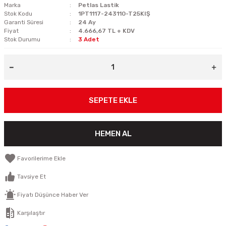
Marka
Petlas Lastik
Stok Kodu
1PT1117-243110-T25KIŞ
Garanti Süresi
24 Ay
Fiyat
4.666,67 TL + KDV
Stok Durumu
3 Adet
SEPETE EKLE
HEMEN AL
Tavsiye Et
Fiyatı Düşünce Haber Ver
Karşılaştır