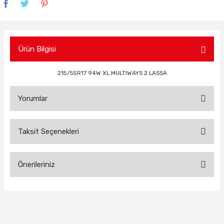
Ürün Bilgisi
215/55R17 94W XL MULTIWAYS 2 LASSA
Yorumlar
Taksit Seçenekleri
Bu ürüne ilk yorumu siz yapın!
Önerileriniz
Yorum Yaz
Bu ürünün fiyat bilgisi, resim, ürün açıklamalarında ve diğer
konularda yetersiz gördüğünüz noktaları öneri formunu
kullanarak tarafımıza iletebilirsiniz.
Görüş ve önerileriniz için teşekkür ederiz.