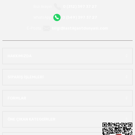
Bizi Arayın
0 (312) 397 37 27
WhatsApp
0 (549) 397 37 27
E-Posta
bilgi@lastikjantdunyasi.com
HAKKIMIZDA
SİPARİŞ İŞLEMLERİ
FORMLAR
ÖNE ÇIKAN KATEGOİRLER