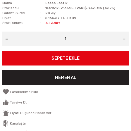
Marka
Lassa Lastik
Stok Kodu
1LS1617-213135-T25KIŞ-YAZ-MS (4625)
Garanti Süresi
24 Ay
Fiyat
5.166,67 TL + KDV
Stok Durumu
4+ Adet
SEPETE EKLE
HEMEN AL
Tavsiye Et
Fiyatı Düşünce Haber Ver
Karşılaştır