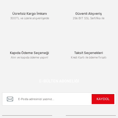
Ürün resmi kalitesiz, bozuk veya görüntülenemiyor.
Ücretsiz Kargo İmkanı
Güvenli Alışveriş
Ürün açıklamasında eksik bilgiler bulunuyor.
300TL ve üzerie alışverilşerde
256 BIT SSL Sertifika ile
Ürün bilgilerinde hatalar bulunuyor.
Ürün fiyatı diğer sitelerden daha pahalı.
Bu ürüne benzer farklı alternatifler olmalı.
Kapıda Ödeme Seçeneği
Taksit Seçenekleri
Alın ve kapıda ödeme yapın!
Kredi Kartı ile ödeme fırsatı
Gönder
E-BÜLTEN ABONELİĞİ
Kampanya ve yeniliklerden haberdar olmak için e-bültenimize kayıt olun.
KAYDOL