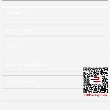
HAKKIMIZDA
SİPARİŞ İŞLEMLERİ
FORMLAR
ÖNE ÇIKAN KATEGOİRLER
ÜYELİK İŞLEMLERİ