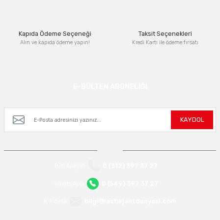
Bu ürüne benzer farklı alternatifler olmalı.
Kapıda Ödeme Seçeneği
Taksit Seçenekleri
Alın ve kapıda ödeme yapın!
Kredi Kartı ile ödeme fırsatı
Gönder
E-BÜLTEN ABONELİĞİ
Kampanya ve yeniliklerden haberdar olmak için e-bültenimize kayıt olun.
KAYDOL
Bizi Arayın
0 (312) 397 37 27
WhatsApp
0 (549) 397 37 27
E-Posta
bilgi@lastikjantdunyasi.com