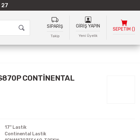
 27
GİRİŞ YAPIN
SİPARİŞ
SEPETİM
(
)
Yeni Üyelik
Takip
TS870P CONTİNENTAL
17'' Lastik
Continental Lastik