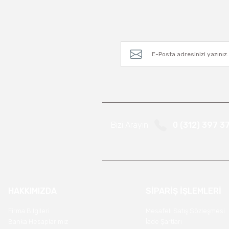
Bizi Arayın
0 (312) 397 3
HAKKIMIZDA
SİPARİŞ İŞLEMLERİ
Firma Bilgileri
Mesafeli Satış Sözleşmesi
Banka Hesaplarımız
İade Şartları