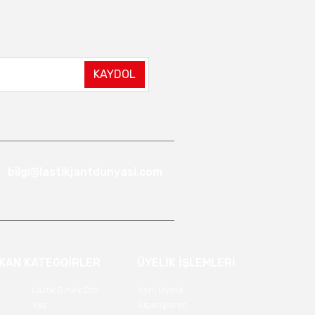
KAYDOL
bilgi@lastikjantdunyasi.com
IKAN KATEGOİRLER
ÜYELİK İŞLEMLERİ
Lastik Binek Oto
Yeni Üyelik
Yaz
Siparişlerim