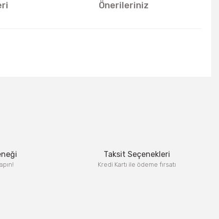
ri
Önerileriniz
u kullanarak tarafımıza iletebilirsiniz.
eneği
Taksit Seçenekleri
apın!
Kredi Kartı ile ödeme fırsatı