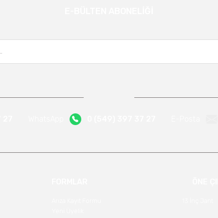
E-BÜLTEN ABONELİĞİ
Gönder
Kampanya ve yeniliklerden haberdar olmak için e-bültenimize kayıt olun.
7 27
WhatsApp
0 (549) 397 37 27
E-Posta
FORMLAR
ÖNE Ç
Arıza Kayıt Formu
13 İnç Jant
Yeni Üyelik