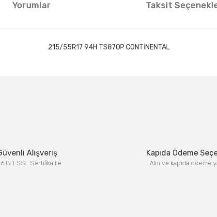
Yorumlar
Taksit Seçenekle
215/55R17 94H TS870P CONTİNENTAL
ıklamalarında ve diğer konularda yetersiz gördüğünüz noktaları öneri formun
Görüş ve önerileriniz için teşekkür ederiz.
Bu ürüne ilk yorumu siz yapın!
Yorum Yaz
Güvenli Alışveriş
Kapıda Ödeme Seç
6 BIT SSL Sertifika ile
Alın ve kapıda ödeme y