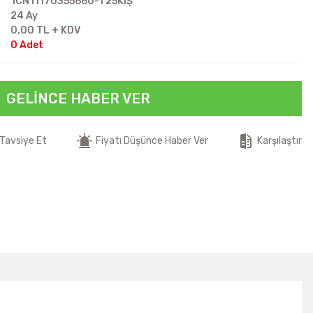
1CN11170355660-T25KIŞ
24 Ay
0,00 TL + KDV
0 Adet
GELINCE HABER VER
Tavsiye Et
Fiyatı Düşünce Haber Ver
Karşılaştır