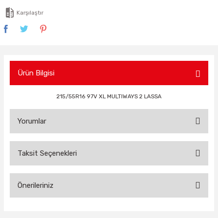
Karşılaştır
Ürün Bilgisi
215/55R16 97V XL MULTIWAYS 2 LASSA
Yorumlar
Taksit Seçenekleri
Bu ürüne ilk yorumu siz yapın!
Önerileriniz
Yorum Yaz
Bu ürünün fiyat bilgisi, resim, ürün açıklamalarında ve diğer