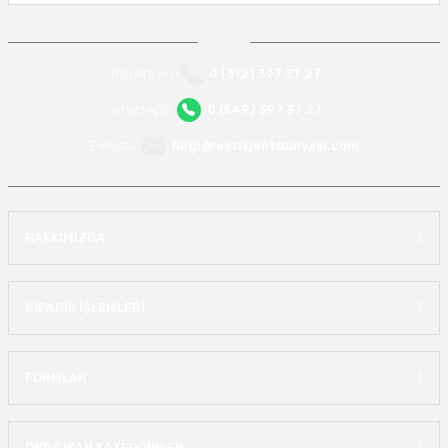
Bizi Arayın
0 (312) 397 37 27
WhatsApp
0 (549) 397 37 27
E-Posta
bilgi@lastikjantdunyasi.com
HAKKIMIZDA
SİPARİŞ İŞLEMLERİ
FORMLAR
ÖNE ÇIKAN KATEGOİRLER