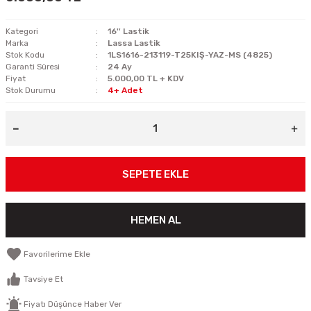
Kategori
16'' Lastik
Marka
Lassa Lastik
Stok Kodu
1LS1616-213119-T25KIŞ-YAZ-MS (4825)
Garanti Süresi
24 Ay
Fiyat
5.000,00 TL + KDV
Stok Durumu
4+ Adet
SEPETE EKLE
HEMEN AL
Tavsiye Et
Fiyatı Düşünce Haber Ver