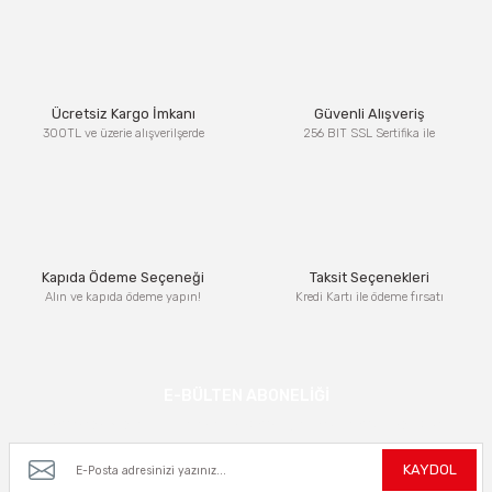
konularda yetersiz gördüğünüz noktaları öneri formunu
kullanarak tarafımıza iletebilirsiniz.
Görüş ve önerileriniz için teşekkür ederiz.
Ürün resmi kalitesiz, bozuk veya görüntülenemiyor.
Ücretsiz Kargo İmkanı
Güvenli Alışveriş
Ürün açıklamasında eksik bilgiler bulunuyor.
300TL ve üzerie alışverilşerde
256 BIT SSL Sertifika ile
Ürün bilgilerinde hatalar bulunuyor.
Ürün fiyatı diğer sitelerden daha pahalı.
Bu ürüne benzer farklı alternatifler olmalı.
Kapıda Ödeme Seçeneği
Taksit Seçenekleri
Alın ve kapıda ödeme yapın!
Kredi Kartı ile ödeme fırsatı
Gönder
E-BÜLTEN ABONELİĞİ
Kampanya ve yeniliklerden haberdar olmak için e-bültenimize kayıt olun.
KAYDOL