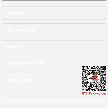
HAKKIMIZDA
SİPARİŞ İŞLEMLERİ
FORMLAR
ÖNE ÇIKAN KATEGOİRLER
ÜYELİK İŞLEMLERİ