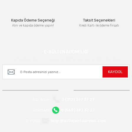
Bu ürüne benzer farklı alternatifler olmalı.
Kapıda Ödeme Seçeneği
Taksit Seçenekleri
Alın ve kapıda ödeme yapın!
Kredi Kartı ile ödeme fırsatı
Gönder
E-BÜLTEN ABONELİĞİ
Kampanya ve yeniliklerden haberdar olmak için e-bültenimize kayıt olun.
KAYDOL
Bizi Arayın
0 (312) 397 37 27
WhatsApp
0 (549) 397 37 27
E-Posta
bilgi@lastikjantdunyasi.com