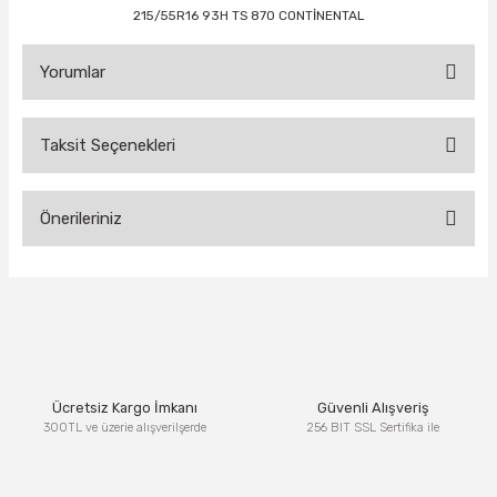
215/55R16 93H TS 870 CONTİNENTAL
Yorumlar
Taksit Seçenekleri
Bu ürüne ilk yorumu siz yapın!
Önerileriniz
Yorum Yaz
Bu ürünün fiyat bilgisi, resim, ürün açıklamalarında ve diğer
konularda yetersiz gördüğünüz noktaları öneri formunu
kullanarak tarafımıza iletebilirsiniz.
Görüş ve önerileriniz için teşekkür ederiz.
Ürün resmi kalitesiz, bozuk veya görüntülenemiyor.
Ücretsiz Kargo İmkanı
Güvenli Alışveriş
Ürün açıklamasında eksik bilgiler bulunuyor.
300TL ve üzerie alışverilşerde
256 BIT SSL Sertifika ile
Ürün bilgilerinde hatalar bulunuyor.
Ürün fiyatı diğer sitelerden daha pahalı.