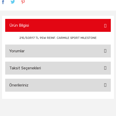
Ürün Bilgisi
215/50R17 TL 95W REINF. CARMILE SPORT MILESTONE
Yorumlar
Taksit Seçenekleri
Bu ürüne ilk yorumu siz yapın!
Önerileriniz
Yorum Yaz
Bu ürünün fiyat bilgisi, resim, ürün açıklamalarında ve diğer
konularda yetersiz gördüğünüz noktaları öneri formunu
kullanarak tarafımıza iletebilirsiniz.
Görüş ve önerileriniz için teşekkür ederiz.