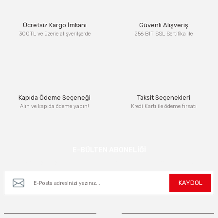
Ürün resmi kalitesiz, bozuk veya görüntülenemiyor.
Ücretsiz Kargo İmkanı
Güvenli Alışveriş
Ürün açıklamasında eksik bilgiler bulunuyor.
300TL ve üzerie alışverilşerde
256 BIT SSL Sertifika ile
Ürün bilgilerinde hatalar bulunuyor.
Ürün fiyatı diğer sitelerden daha pahalı.
Bu ürüne benzer farklı alternatifler olmalı.
Kapıda Ödeme Seçeneği
Taksit Seçenekleri
Alın ve kapıda ödeme yapın!
Kredi Kartı ile ödeme fırsatı
Gönder
E-BÜLTEN ABONELİĞİ
Kampanya ve yeniliklerden haberdar olmak için e-bültenimize kayıt olun.
KAYDOL