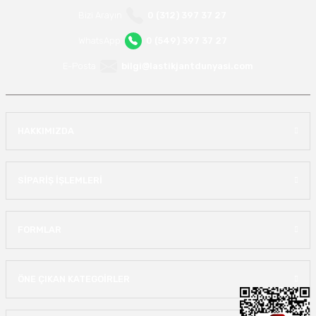
Bizi Arayın
0 (312) 397 37 27
WhatsApp
0 (549) 397 37 27
E-Posta
bilgi@lastikjantdunyasi.com
HAKKIMIZDA
SİPARİŞ İŞLEMLERİ
FORMLAR
ÖNE ÇIKAN KATEGOİRLER