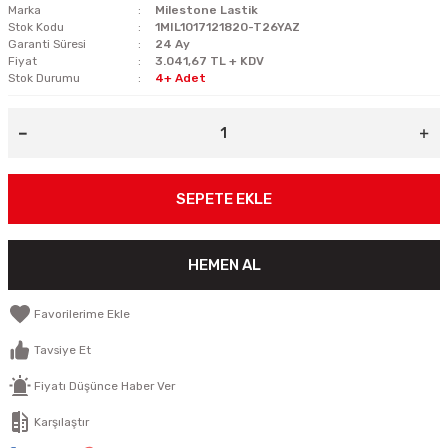
Marka
Milestone Lastik
Stok Kodu
1MIL1017121820-T26YAZ
Garanti Süresi
24 Ay
Fiyat
3.041,67 TL + KDV
Stok Durumu
4+ Adet
SEPETE EKLE
HEMEN AL
Tavsiye Et
Fiyatı Düşünce Haber Ver
Karşılaştır