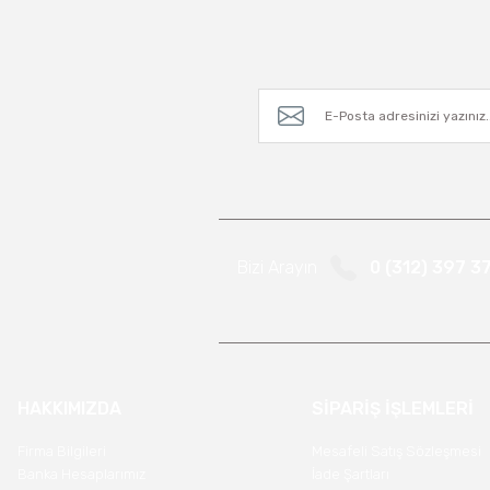
Bizi Arayın
0 (312) 397 3
HAKKIMIZDA
SİPARİŞ İŞLEMLERİ
Firma Bilgileri
Mesafeli Satış Sözleşmesi
Banka Hesaplarımız
İade Şartları