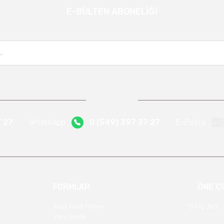
E-BÜLTEN ABONELİĞİ
Gönder
Kampanya ve yeniliklerden haberdar olmak için e-bültenimize kayıt olun.
7 27
WhatsApp
0 (549) 397 37 27
E-Posta
FORMLAR
ÖNE Ç
Arıza Kayıt Formu
13 İnç Jant
Yeni Üyelik