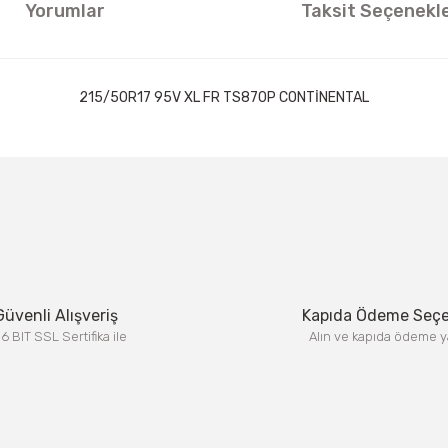
Yorumlar
Taksit Seçenekle
215/50R17 95V XL FR TS870P CONTİNENTAL
ıklamalarında ve diğer konularda yetersiz gördüğünüz noktaları öneri formun
Görüş ve önerileriniz için teşekkür ederiz.
Bu ürüne ilk yorumu siz yapın!
Yorum Yaz
Güvenli Alışveriş
Kapıda Ödeme Seç
6 BIT SSL Sertifika ile
Alın ve kapıda ödeme y