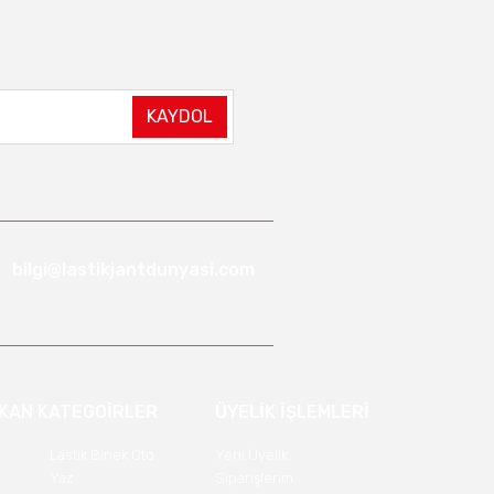
KAYDOL
bilgi@lastikjantdunyasi.com
IKAN KATEGOİRLER
ÜYELİK İŞLEMLERİ
Lastik Binek Oto
Yeni Üyelik
Yaz
Siparişlerim