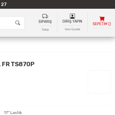
 27
GİRİŞ YAPIN
SİPARİŞ
SEPETİM
(
)
Yeni Üyelik
Takip
L FR TS870P
17'' Lastik