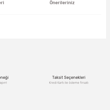
ri
Önerileriniz
u kullanarak tarafımıza iletebilirsiniz.
eneği
Taksit Seçenekleri
apın!
Kredi Kartı ile ödeme fırsatı