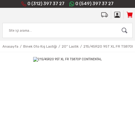
0 (312) 397 37 27
0 (549) 397 37 27
Anasayfa
Binek Oto Kış Lastiği
20'' Lastik
215/45R20 95T XL FR TS870P