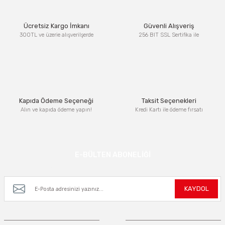
Ürün resmi kalitesiz, bozuk veya görüntülenemiyor.
Ücretsiz Kargo İmkanı
Güvenli Alışveriş
Ürün açıklamasında eksik bilgiler bulunuyor.
300TL ve üzerie alışverilşerde
256 BIT SSL Sertifika ile
Ürün bilgilerinde hatalar bulunuyor.
Ürün fiyatı diğer sitelerden daha pahalı.
Bu ürüne benzer farklı alternatifler olmalı.
Kapıda Ödeme Seçeneği
Taksit Seçenekleri
Alın ve kapıda ödeme yapın!
Kredi Kartı ile ödeme fırsatı
Gönder
E-BÜLTEN ABONELİĞİ
Kampanya ve yeniliklerden haberdar olmak için e-bültenimize kayıt olun.
KAYDOL