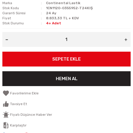
Marka
Continental Lastik
Stok Kodu
1CN1120-0355952-T24KIŞ
Garanti Süresi
24 Ay
Fiyat
8.833,33 TL + KDV
Stok Durumu
4+ Adet
SEPETE EKLE
HEMEN AL
Tavsiye Et
Fiyatı Düşünce Haber Ver
Karşılaştır