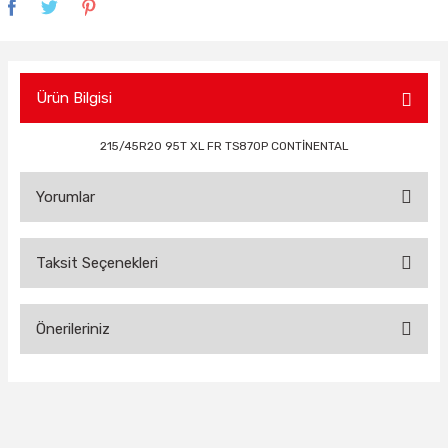
Ürün Bilgisi
215/45R20 95T XL FR TS870P CONTİNENTAL
Yorumlar
Taksit Seçenekleri
Bu ürüne ilk yorumu siz yapın!
Önerileriniz
Yorum Yaz
Bu ürünün fiyat bilgisi, resim, ürün açıklamalarında ve diğer
konularda yetersiz gördüğünüz noktaları öneri formunu
kullanarak tarafımıza iletebilirsiniz.
Görüş ve önerileriniz için teşekkür ederiz.