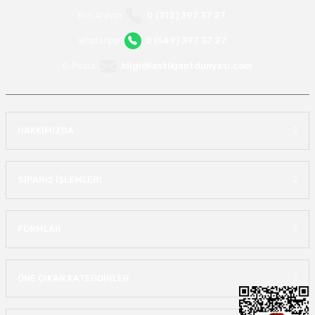
Bizi Arayın
0 (312) 397 37 27
WhatsApp
0 (549) 397 37 27
E-Posta
bilgi@lastikjantdunyasi.com
HAKKIMIZDA
SİPARİŞ İŞLEMLERİ
FORMLAR
ÖNE ÇIKAN KATEGOİRLER