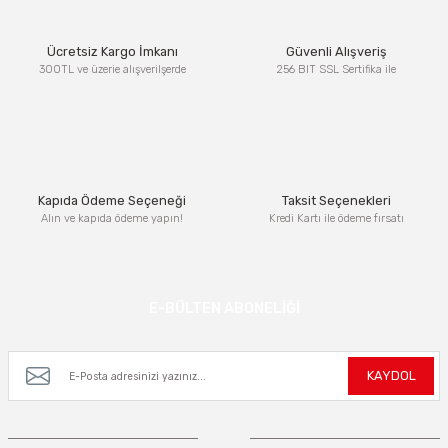
Ürün resmi kalitesiz, bozuk veya görüntülenemiyor.
Ücretsiz Kargo İmkanı
Güvenli Alışveriş
Ürün açıklamasında eksik bilgiler bulunuyor.
300TL ve üzerie alışverilşerde
256 BIT SSL Sertifika ile
Ürün bilgilerinde hatalar bulunuyor.
Ürün fiyatı diğer sitelerden daha pahalı.
Bu ürüne benzer farklı alternatifler olmalı.
Kapıda Ödeme Seçeneği
Taksit Seçenekleri
Alın ve kapıda ödeme yapın!
Kredi Kartı ile ödeme fırsatı
Gönder
E-BÜLTEN ABONELİĞİ
Kampanya ve yeniliklerden haberdar olmak için e-bültenimize kayıt olun.
KAYDOL