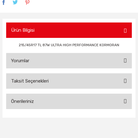
Ürün Bilgisi
215/45R17 TL 87W ULTRA HIGH PERFORMANCE KORMORAN
Yorumlar
Taksit Seçenekleri
Bu ürüne ilk yorumu siz yapın!
Önerileriniz
Yorum Yaz
Bu ürünün fiyat bilgisi, resim, ürün açıklamalarında ve diğer
konularda yetersiz gördüğünüz noktaları öneri formunu
kullanarak tarafımıza iletebilirsiniz.
Görüş ve önerileriniz için teşekkür ederiz.