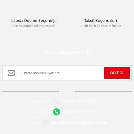
Bu ürüne benzer farklı alternatifler olmalı.
Kapıda Ödeme Seçeneği
Taksit Seçenekleri
Alın ve kapıda ödeme yapın!
Kredi Kartı ile ödeme fırsatı
Gönder
E-BÜLTEN ABONELİĞİ
Kampanya ve yeniliklerden haberdar olmak için e-bültenimize kayıt olun.
KAYDOL
Bizi Arayın
0 (312) 397 37 27
WhatsApp
0 (549) 397 37 27
E-Posta
bilgi@lastikjantdunyasi.com