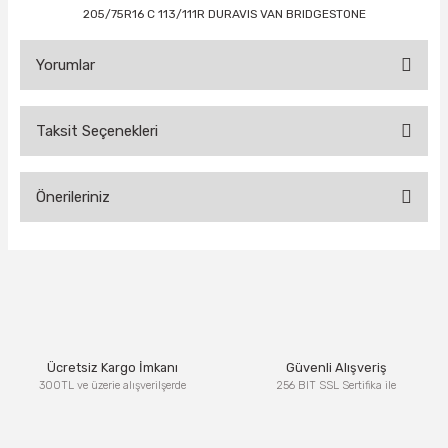
205/75R16 C 113/111R DURAVIS VAN BRIDGESTONE
Yorumlar
Taksit Seçenekleri
Bu ürüne ilk yorumu siz yapın!
Önerileriniz
Yorum Yaz
Bu ürünün fiyat bilgisi, resim, ürün açıklamalarında ve diğer
konularda yetersiz gördüğünüz noktaları öneri formunu
kullanarak tarafımıza iletebilirsiniz.
Görüş ve önerileriniz için teşekkür ederiz.
Ürün resmi kalitesiz, bozuk veya görüntülenemiyor.
Ücretsiz Kargo İmkanı
Güvenli Alışveriş
Ürün açıklamasında eksik bilgiler bulunuyor.
300TL ve üzerie alışverilşerde
256 BIT SSL Sertifika ile
Ürün bilgilerinde hatalar bulunuyor.
Ürün fiyatı diğer sitelerden daha pahalı.