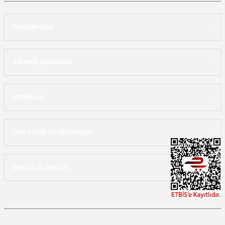
HAKKIMIZDA
SİPARİŞ İŞLEMLERİ
FORMLAR
ÖNE ÇIKAN KATEGOİRLER
ÜYELİK İŞLEMLERİ