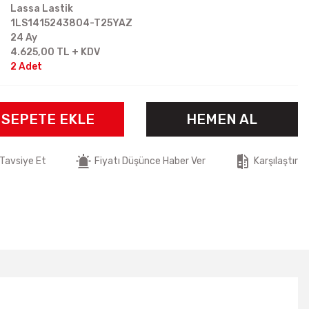
Lassa Lastik
1LS1415243804-T25YAZ
24 Ay
4.625,00 TL + KDV
2 Adet
SEPETE EKLE
HEMEN AL
Tavsiye Et
Fiyatı Düşünce Haber Ver
Karşılaştır