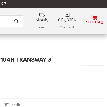
 27
GİRİŞ YAPIN
SİPARİŞ
SEPETİM
(
)
Yeni Üyelik
Takip
/104R TRANSWAY 3
15'' Lastik