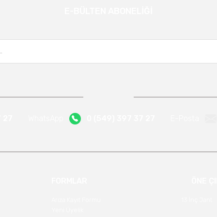
E-BÜLTEN ABONELİĞİ
Gönder
Kampanya ve yeniliklerden haberdar olmak için e-bültenimize kayıt olun.
7 27
WhatsApp
0 (549) 397 37 27
E-Posta
FORMLAR
ÖNE Ç
Arıza Kayıt Formu
13 İnç Jant
Yeni Üyelik