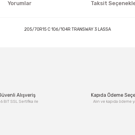
Yorumlar
Taksit Seçenekle
205/70R15 C 106/104R TRANSWAY 3 LASSA
ıklamalarında ve diğer konularda yetersiz gördüğünüz noktaları öneri formun
Görüş ve önerileriniz için teşekkür ederiz.
Bu ürüne ilk yorumu siz yapın!
Yorum Yaz
Güvenli Alışveriş
Kapıda Ödeme Seç
6 BIT SSL Sertifika ile
Alın ve kapıda ödeme y