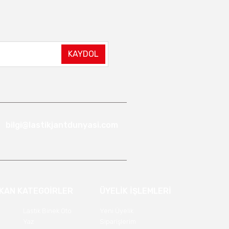
KAYDOL
bilgi@lastikjantdunyasi.com
IKAN KATEGOİRLER
ÜYELİK İŞLEMLERİ
Lastik Binek Oto
Yeni Üyelik
Yaz
Siparişlerim