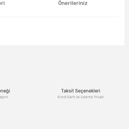
ri
Önerileriniz
u kullanarak tarafımıza iletebilirsiniz.
eneği
Taksit Seçenekleri
apın!
Kredi Kartı ile ödeme fırsatı