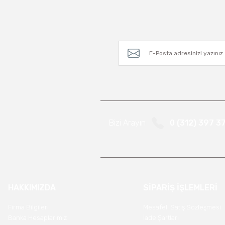
Bizi Arayın
0 (312) 397 3
HAKKIMIZDA
SİPARİŞ İŞLEMLERİ
Firma Bilgileri
Mesafeli Satış Sözleşmesi
Banka Hesaplarımız
İade Şartları