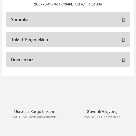
205/70R15 96T COMPETUS A/T 3 LASSA
Yorumlar
Taksit Seçenekleri
Bu ürüne ilk yorumu siz yapın!
Önerileriniz
Yorum Yaz
Bu ürünün fiyat bilgisi, resim, ürün açıklamalarında ve diğer
konularda yetersiz gördüğünüz noktaları öneri formunu
kullanarak tarafımıza iletebilirsiniz.
Görüş ve önerileriniz için teşekkür ederiz.
Ürün resmi kalitesiz, bozuk veya görüntülenemiyor.
Ücretsiz Kargo İmkanı
Güvenli Alışveriş
Ürün açıklamasında eksik bilgiler bulunuyor.
300TL ve üzerie alışverilşerde
256 BIT SSL Sertifika ile
Ürün bilgilerinde hatalar bulunuyor.
Ürün fiyatı diğer sitelerden daha pahalı.