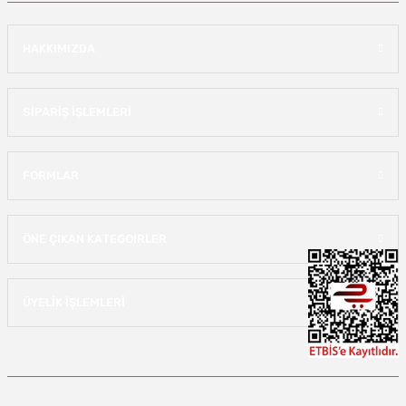
HAKKIMIZDA
SİPARİŞ İŞLEMLERİ
FORMLAR
ÖNE ÇIKAN KATEGOİRLER
ÜYELİK İŞLEMLERİ