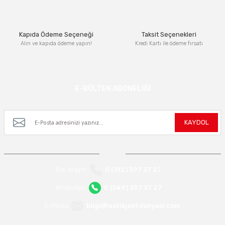
Bu ürüne benzer farklı alternatifler olmalı.
Kapıda Ödeme Seçeneği
Taksit Seçenekleri
Alın ve kapıda ödeme yapın!
Kredi Kartı ile ödeme fırsatı
Gönder
E-BÜLTEN ABONELİĞİ
Kampanya ve yeniliklerden haberdar olmak için e-bültenimize kayıt olun.
KAYDOL
Bizi Arayın
0 (312) 397 37 27
WhatsApp
0 (549) 397 37 27
E-Posta
bilgi@lastikjantdunyasi.com