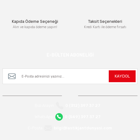
Bu ürüne benzer farklı alternatifler olmalı.
Kapıda Ödeme Seçeneği
Taksit Seçenekleri
Alın ve kapıda ödeme yapın!
Kredi Kartı ile ödeme fırsatı
Gönder
E-BÜLTEN ABONELİĞİ
Kampanya ve yeniliklerden haberdar olmak için e-bültenimize kayıt olun.
KAYDOL
Bizi Arayın
0 (312) 397 37 27
WhatsApp
0 (549) 397 37 27
E-Posta
bilgi@lastikjantdunyasi.com