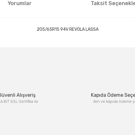
Yorumlar
Taksit Seçenekle
205/65R15 94V REVOLA LASSA
ıklamalarında ve diğer konularda yetersiz gördüğünüz noktaları öneri formun
Görüş ve önerileriniz için teşekkür ederiz.
Bu ürüne ilk yorumu siz yapın!
Yorum Yaz
Güvenli Alışveriş
Kapıda Ödeme Seç
6 BIT SSL Sertifika ile
Alın ve kapıda ödeme y