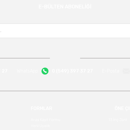
E-BÜLTEN ABONELİĞİ
Gönder
Kampanya ve yeniliklerden haberdar olmak için e-bültenimize kayıt olun.
7 27
WhatsApp
0 (549) 397 37 27
E-Posta
FORMLAR
ÖNE Ç
Arıza Kayıt Formu
13 İnç Jant
Yeni Üyelik