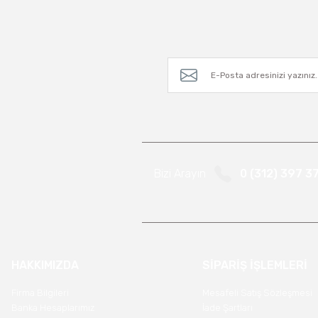
Bizi Arayın
0 (312) 397 3
HAKKIMIZDA
SİPARİŞ İŞLEMLERİ
Firma Bilgileri
Mesafeli Satış Sözleşmesi
Banka Hesaplarımız
İade Şartları