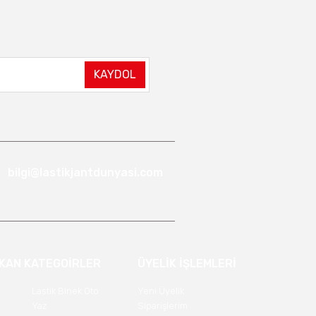
KAYDOL
bilgi@lastikjantdunyasi.com
IKAN KATEGOİRLER
ÜYELİK İŞLEMLERİ
Lastik Binek Oto
Yeni Üyelik
Yaz
Siparişlerim