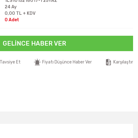
1LS1015218017-T25YAZ
24 Ay
0,00 TL + KDV
0 Adet
GELINCE HABER VER
Tavsiye Et
Fiyatı Düşünce Haber Ver
Karşılaştır