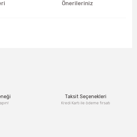
ri
Önerileriniz
u kullanarak tarafımıza iletebilirsiniz.
eneği
Taksit Seçenekleri
apın!
Kredi Kartı ile ödeme fırsatı