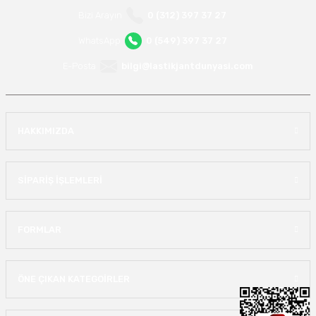
Bizi Arayın
0 (312) 397 37 27
WhatsApp
0 (549) 397 37 27
E-Posta
bilgi@lastikjantdunyasi.com
HAKKIMIZDA
SİPARİŞ İŞLEMLERİ
FORMLAR
ÖNE ÇIKAN KATEGOİRLER