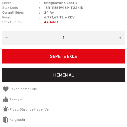
Marka
Bridgestone Lastik
Stok Kodu
1BR1118519989-T22KIŞ
Garanti Süresi
24 Ay
Fiyat
6.791,67 TL + KDV
Stok Durumu
4+ Adet
SEPETE EKLE
HEMEN AL
Tavsiye Et
Fiyatı Düşünce Haber Ver
Karşılaştır