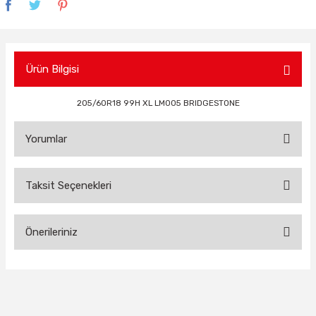
Ürün Bilgisi
205/60R18 99H XL LM005 BRIDGESTONE
Yorumlar
Taksit Seçenekleri
Bu ürüne ilk yorumu siz yapın!
Önerileriniz
Yorum Yaz
Bu ürünün fiyat bilgisi, resim, ürün açıklamalarında ve diğer
konularda yetersiz gördüğünüz noktaları öneri formunu
kullanarak tarafımıza iletebilirsiniz.
Görüş ve önerileriniz için teşekkür ederiz.