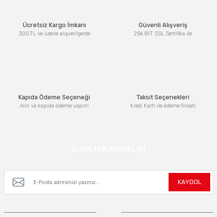
Ürün resmi kalitesiz, bozuk veya görüntülenemiyor.
Ücretsiz Kargo İmkanı
Güvenli Alışveriş
Ürün açıklamasında eksik bilgiler bulunuyor.
300TL ve üzerie alışverilşerde
256 BIT SSL Sertifika ile
Ürün bilgilerinde hatalar bulunuyor.
Ürün fiyatı diğer sitelerden daha pahalı.
Bu ürüne benzer farklı alternatifler olmalı.
Kapıda Ödeme Seçeneği
Taksit Seçenekleri
Alın ve kapıda ödeme yapın!
Kredi Kartı ile ödeme fırsatı
Gönder
E-BÜLTEN ABONELİĞİ
Kampanya ve yeniliklerden haberdar olmak için e-bültenimize kayıt olun.
KAYDOL