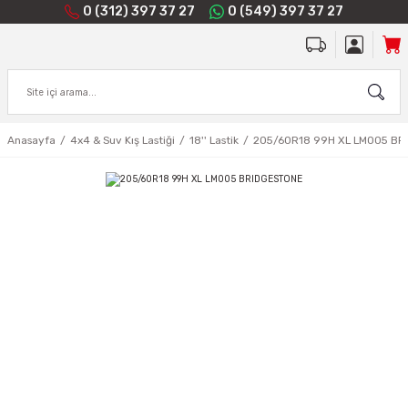
0 (312) 397 37 27
0 (549) 397 37 27
Anasayfa
4x4 & Suv Kış Lastiği
18'' Lastik
205/60R18 99H XL LM005 BR