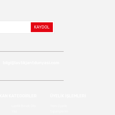
KAYDOL
bilgi@lastikjantdunyasi.com
IKAN KATEGOİRLER
ÜYELİK İŞLEMLERİ
Lastik Binek Oto
Yeni Üyelik
Yaz
Siparişlerim