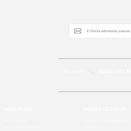
Bizi Arayın
0 (312) 397 3
HAKKIMIZDA
SİPARİŞ İŞLEMLERİ
Firma Bilgileri
Mesafeli Satış Sözleşmesi
Banka Hesaplarımız
İade Şartları