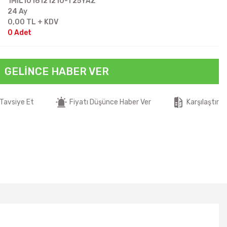
1MIL1016121210-T25YAZ
24 Ay
0,00 TL + KDV
0 Adet
GELINCE HABER VER
Tavsiye Et
Fiyatı Düşünce Haber Ver
Karşılaştır