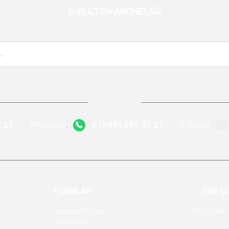
E-BÜLTEN ABONELİĞİ
Gönder
Kampanya ve yeniliklerden haberdar olmak için e-bültenimize kayıt olun.
7 27
WhatsApp
0 (549) 397 37 27
E-Posta
FORMLAR
ÖNE Ç
Arıza Kayıt Formu
13 İnç Jant
Yeni Üyelik