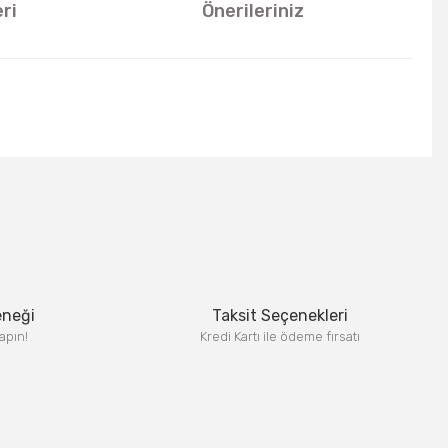
ri
Önerileriniz
u kullanarak tarafımıza iletebilirsiniz.
eneği
Taksit Seçenekleri
apın!
Kredi Kartı ile ödeme fırsatı