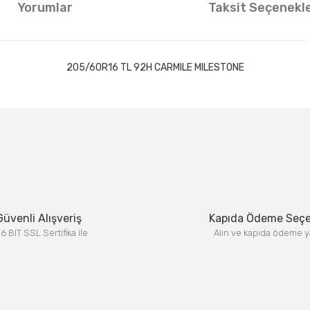
Yorumlar
Taksit Seçenekle
205/60R16 TL 92H CARMILE MILESTONE
ıklamalarında ve diğer konularda yetersiz gördüğünüz noktaları öneri formun
Görüş ve önerileriniz için teşekkür ederiz.
Bu ürüne ilk yorumu siz yapın!
Yorum Yaz
Güvenli Alışveriş
Kapıda Ödeme Seç
6 BIT SSL Sertifika ile
Alın ve kapıda ödeme y