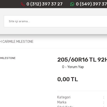
0 (312) 397 37 27
0 (549) 397 37
H CARMILE MILESTONE
205/60R16 TL 92
0 - Yorum Yap
0,00 TL
Kategori
Marka