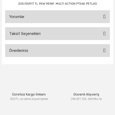
205/55R17 TL 95W REINF. MULTI ACTION PT565 PETLAS
Yorumlar
Taksit Seçenekleri
Bu ürüne ilk yorumu siz yapın!
Önerileriniz
Yorum Yaz
Bu ürünün fiyat bilgisi, resim, ürün açıklamalarında ve diğer
konularda yetersiz gördüğünüz noktaları öneri formunu
kullanarak tarafımıza iletebilirsiniz.
Görüş ve önerileriniz için teşekkür ederiz.
Ürün resmi kalitesiz, bozuk veya görüntülenemiyor.
Ücretsiz Kargo İmkanı
Güvenli Alışveriş
Ürün açıklamasında eksik bilgiler bulunuyor.
300TL ve üzerie alışverilşerde
256 BIT SSL Sertifika ile
Ürün bilgilerinde hatalar bulunuyor.
Ürün fiyatı diğer sitelerden daha pahalı.