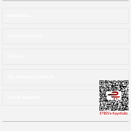
HAKKIMIZDA
SİPARİŞ İŞLEMLERİ
FORMLAR
ÖNE ÇIKAN KATEGOİRLER
ÜYELİK İŞLEMLERİ