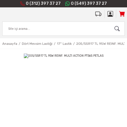
0 (312) 397 37 27
0 (549) 397 37 27
Anasayfa
Dört Mevsim Lastiği
17'' Lastik
205/55R17 TL 95W REINF. MULT