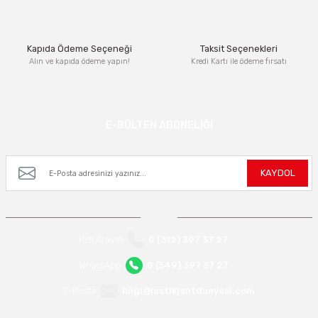
Bu ürüne benzer farklı alternatifler olmalı.
Kapıda Ödeme Seçeneği
Taksit Seçenekleri
Alın ve kapıda ödeme yapın!
Kredi Kartı ile ödeme fırsatı
Gönder
E-BÜLTEN ABONELİĞİ
Kampanya ve yeniliklerden haberdar olmak için e-bültenimize kayıt olun.
KAYDOL
Bizi Arayın
0 (312) 397 37 27
WhatsApp
0 (549) 397 37 27
E-Posta
bilgi@lastikjantdunyasi.com