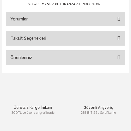
205/55R17 95V XL TURANZA 6 BRIDGESTONE
Yorumlar
Taksit Seçenekleri
Bu ürüne ilk yorumu siz yapın!
Önerileriniz
Yorum Yaz
Bu ürünün fiyat bilgisi, resim, ürün açıklamalarında ve diğer
konularda yetersiz gördüğünüz noktaları öneri formunu
kullanarak tarafımıza iletebilirsiniz.
Görüş ve önerileriniz için teşekkür ederiz.
Ürün resmi kalitesiz, bozuk veya görüntülenemiyor.
Ücretsiz Kargo İmkanı
Güvenli Alışveriş
Ürün açıklamasında eksik bilgiler bulunuyor.
300TL ve üzerie alışverilşerde
256 BIT SSL Sertifika ile
Ürün bilgilerinde hatalar bulunuyor.
Ürün fiyatı diğer sitelerden daha pahalı.