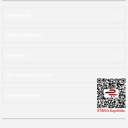
HAKKIMIZDA
SİPARİŞ İŞLEMLERİ
FORMLAR
ÖNE ÇIKAN KATEGOİRLER
ÜYELİK İŞLEMLERİ