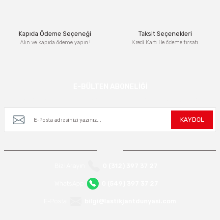
Bu ürüne benzer farklı alternatifler olmalı.
Kapıda Ödeme Seçeneği
Taksit Seçenekleri
Alın ve kapıda ödeme yapın!
Kredi Kartı ile ödeme fırsatı
Gönder
E-BÜLTEN ABONELİĞİ
Kampanya ve yeniliklerden haberdar olmak için e-bültenimize kayıt olun.
KAYDOL
Bizi Arayın
0 (312) 397 37 27
WhatsApp
0 (549) 397 37 27
E-Posta
bilgi@lastikjantdunyasi.com