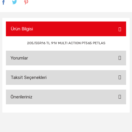
Ürün Bilgisi
205/55R16 TL 91V MULTI ACTION PT565 PETLAS
Yorumlar
Taksit Seçenekleri
Bu ürüne ilk yorumu siz yapın!
Önerileriniz
Yorum Yaz
Bu ürünün fiyat bilgisi, resim, ürün açıklamalarında ve diğer
konularda yetersiz gördüğünüz noktaları öneri formunu
kullanarak tarafımıza iletebilirsiniz.
Görüş ve önerileriniz için teşekkür ederiz.