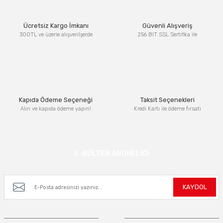
Ürün resmi kalitesiz, bozuk veya görüntülenemiyor.
Ücretsiz Kargo İmkanı
Güvenli Alışveriş
Ürün açıklamasında eksik bilgiler bulunuyor.
300TL ve üzerie alışverilşerde
256 BIT SSL Sertifika ile
Ürün bilgilerinde hatalar bulunuyor.
Ürün fiyatı diğer sitelerden daha pahalı.
Bu ürüne benzer farklı alternatifler olmalı.
Kapıda Ödeme Seçeneği
Taksit Seçenekleri
Alın ve kapıda ödeme yapın!
Kredi Kartı ile ödeme fırsatı
Gönder
E-BÜLTEN ABONELİĞİ
Kampanya ve yeniliklerden haberdar olmak için e-bültenimize kayıt olun.
KAYDOL