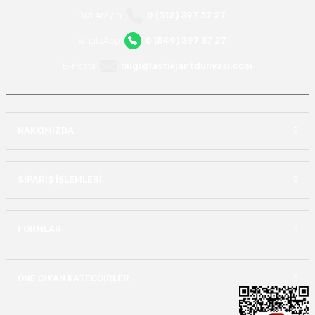
Bizi Arayın
0 (312) 397 37 27
WhatsApp
0 (549) 397 37 27
E-Posta
bilgi@lastikjantdunyasi.com
HAKKIMIZDA
SİPARİŞ İŞLEMLERİ
FORMLAR
ÖNE ÇIKAN KATEGOİRLER