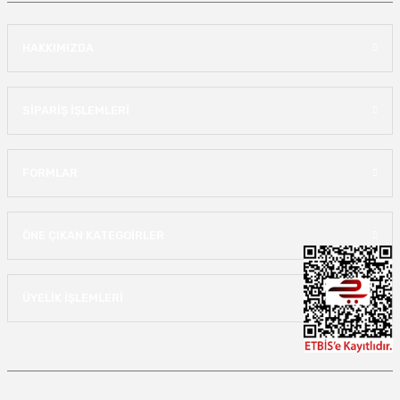
HAKKIMIZDA
SİPARİŞ İŞLEMLERİ
FORMLAR
ÖNE ÇIKAN KATEGOİRLER
ÜYELİK İŞLEMLERİ