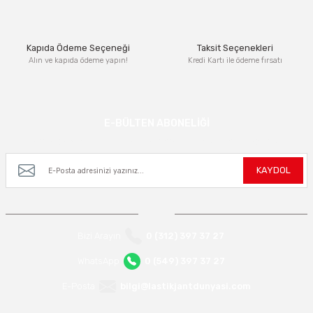
Bu ürüne benzer farklı alternatifler olmalı.
Kapıda Ödeme Seçeneği
Taksit Seçenekleri
Alın ve kapıda ödeme yapın!
Kredi Kartı ile ödeme fırsatı
Gönder
E-BÜLTEN ABONELİĞİ
Kampanya ve yeniliklerden haberdar olmak için e-bültenimize kayıt olun.
KAYDOL
Bizi Arayın
0 (312) 397 37 27
WhatsApp
0 (549) 397 37 27
E-Posta
bilgi@lastikjantdunyasi.com